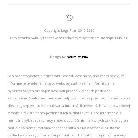
©
Copyright LegalFirm 2013-2026
Táto stránka bola vygenerovaná redakčným systémom
RedSys.CMS 2.0
.
Design by
naum.studio
Spoločnosť vynaložila primeranú starostlivosť na to, aby zabezpečila, že
informácie uvedené na tejto webovej stránke (nie informácie na
hypertextových prepojeniach) boli presné v čase ich poslednej
aktualizácie. Spoločnosť nenesie zodpovednosť za presnosť, úplnosť alebo
dôsledky vyplývajúce z používania informácií uvedených na tejto webovej
stránke a takisto nemá povinnosť ich aktualizovať. Tieto informácie si
nemožno vykladať ako rady alebo odporúčania, na ktorých základe by ste
mali alebo nemali vykonávať rozhodnutia alebo opatrenia. Skutočné
výsledky alebo vývoj sa môžu podstatne odlišovať od prognóz, stanovísk