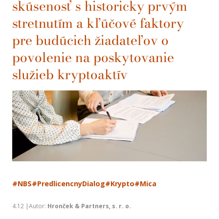
skúsenosť s historicky prvým
stretnutím a kľúčové faktory
pre budúcich žiadateľov o
povolenie na poskytovanie
služieb kryptoaktív
#NBS
#PredlicencnyDialog
#Krypto
#Mica
4.12 |Autor:
Hronček & Partners, s. r. o.