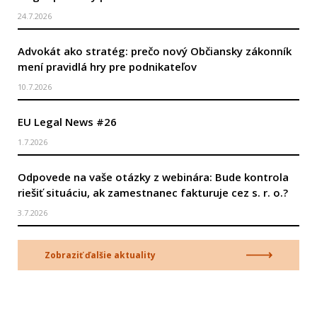
24.7.2026
Advokát ako stratég: prečo nový Občiansky zákonník
mení pravidlá hry pre podnikateľov
10.7.2026
EU Legal News #26
1.7.2026
Odpovede na vaše otázky z webinára: Bude kontrola
riešiť situáciu, ak zamestnanec fakturuje cez s. r. o.?
3.7.2026
Zobraziť ďalšie aktuality