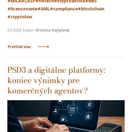
#MiCA
#CASP
#fintech
#kryptoaktíva
#NBS
#licencovanie
#AML
#compliance
#blockchain
#cryptolaw
9.5.2026 |Autor:
Kristína Vojtylová
Prečítať viac
PSD3 a digitálne platformy:
koniec výnimky pre
komerčných agentov?