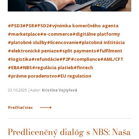
#PSD3
#PSR
#PSD2
#výnimka komerčného agenta
#marketplace
#e-commerce
#digitálne platformy
#platobné služby
#licencovanie
#platobná inštitúcia
#elektronické peniaze
#split payments
#fulfilment
#logistika
#refundácie
#P2P
#compliance
#AML/CFT
#EBA
#NBS
#regulácia platieb
#fintech
#právne poradenstvo
#EU regulation
23.10.2025 |Autor:
Kristína Vojtylová
Prečítať viac
Predlicenčný dialóg s NBS: Naša