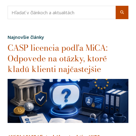
Najnovšie články
CASP licencia podľa MiCA:
Odpovede na otázky, ktoré
kladú klienti najčastejšie