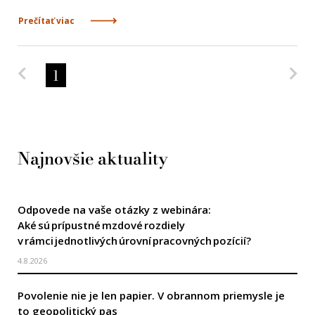
Prečítať viac
Predchádzajúca strana
Na
1
Najnovšie aktuality
Odpovede na vaše otázky z webinára:
Aké sú prípustné mzdové rozdiely
v rámci jednotlivých úrovní pracovných pozícií?
4.8.2026
Povolenie nie je len papier. V obrannom priemysle je
to geopolitický pas