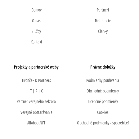
Domov
Partneri
O nás
Referencie
Služby
Články
Kontakt
Projekty a partnerské weby
Právne doložky
Hronček & Partners
Podmienky používania
T | R | C
Obchodné podmienky
Partner verejného sektora
Licenčné podmienky
Verejné obstarávanie
Cookies
AllAboutNFT
Obchodné podmienky - spotrebiteľ