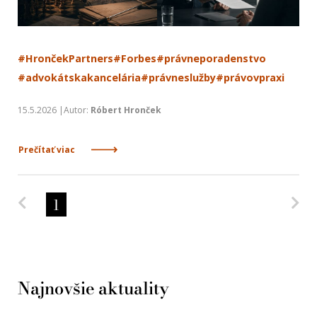
#HrončekPartners
#Forbes
#právneporadenstvo
#advokátskakancelária
#právneslužby
#právovpraxi
15.5.2026 |Autor:
Róbert Hronček
Prečítať viac
Predchádzajúca strana
Na
1
Najnovšie aktuality