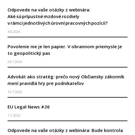
Odpovede na vaše otázky z webinára:
Aké sú prípustné mzdové rozdiely
v rámci jednotlivých úrovní pracovných pozícií?
4.8.2026
Povolenie nie je len papier. V obrannom priemysle je
to geopolitický pas
24.7.2026
Advokát ako stratég: prečo nový Občiansky zákonník
mení pravidlá hry pre podnikateľov
10.7.2026
EU Legal News #26
1.7.2026
Odpovede na vaše otázky z webinára: Bude kontrola