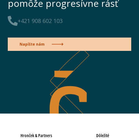
pomôže progresívne rásť
+421 908 602 103
Napíšte nám
Hronček & Partners
Dôležité