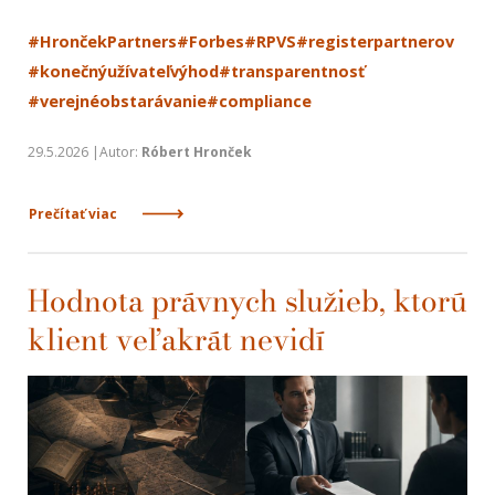
#HrončekPartners
#Forbes
#RPVS
#registerpartnerov
#konečnýužívateľvýhod
#transparentnosť
#verejnéobstarávanie
#compliance
29.5.2026 |Autor:
Róbert Hronček
Prečítať viac
Hodnota právnych služieb, ktorú
klient veľakrát nevidí