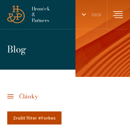
Hronček
&
SEKCIA
Partners
Blog
Články
Zrušiť filter #Forbes