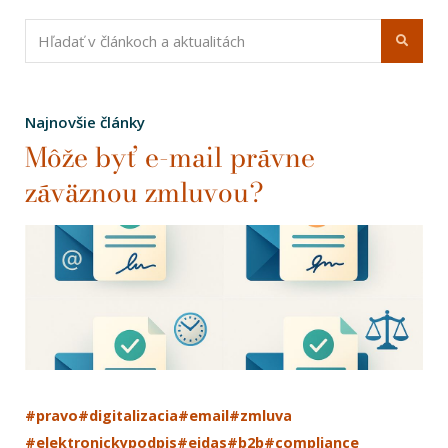
Najnovšie články
Môže byť e-mail právne
záväznou zmluvou?
#pravo
#digitalizacia
#email
#zmluva
#elektronickypodpis
#eidas
#b2b
#compliance