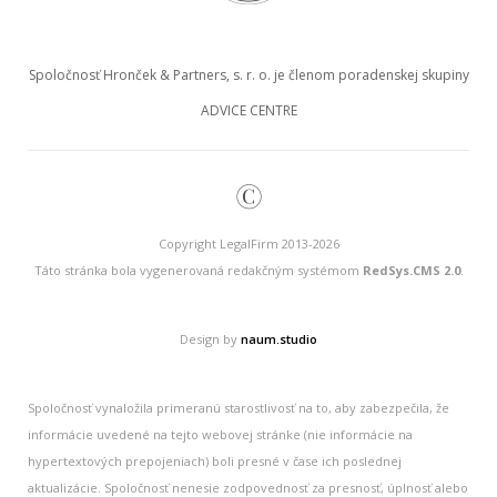
Spoločnosť Hronček & Partners, s. r. o. je členom poradenskej skupiny
ADVICE CENTRE
©
Copyright LegalFirm 2013-2026
Táto stránka bola vygenerovaná redakčným systémom
RedSys.CMS 2.0
.
Design by
naum.studio
Spoločnosť vynaložila primeranú starostlivosť na to, aby zabezpečila, že
informácie uvedené na tejto webovej stránke (nie informácie na
hypertextových prepojeniach) boli presné v čase ich poslednej
aktualizácie. Spoločnosť nenesie zodpovednosť za presnosť, úplnosť alebo