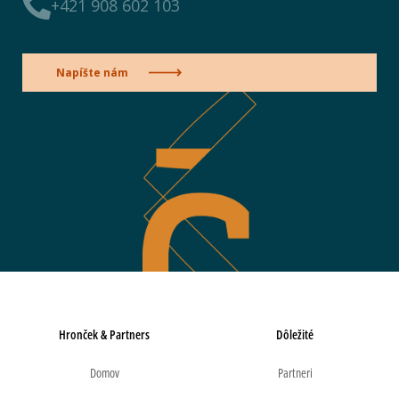
+421 908 602 103
Napíšte nám
Hronček & Partners
Dôležité
Domov
Partneri