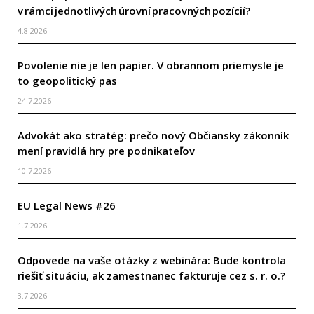
v rámci jednotlivých úrovní pracovných pozícií?
4.8.2026
Povolenie nie je len papier. V obrannom priemysle je
to geopolitický pas
24.7.2026
Advokát ako stratég: prečo nový Občiansky zákonník
mení pravidlá hry pre podnikateľov
10.7.2026
EU Legal News #26
1.7.2026
Odpovede na vaše otázky z webinára: Bude kontrola
riešiť situáciu, ak zamestnanec fakturuje cez s. r. o.?
3.7.2026