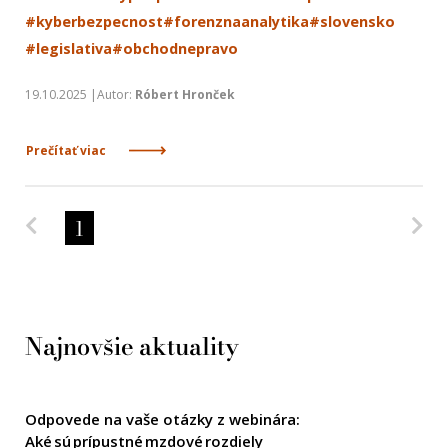
#kyberbezpecnost
#forenznaanalytika
#slovensko
#legislativa
#obchodnepravo
19.10.2025 |Autor:
Róbert Hronček
Prečítať viac
Predchádzajúca strana
Na
1
Najnovšie aktuality
Odpovede na vaše otázky z webinára:
Aké sú prípustné mzdové rozdiely