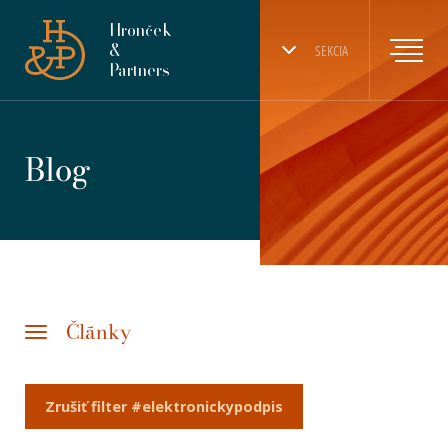
Hronček
&
SEKCIA
Partners
Blog
Články
Zrušiť filter #elektronickypodpis