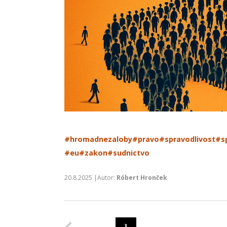
#hromadnezaloby
#pravo
#spravodlivost
#s
#eu
#zakon
#sudnictvo
20.8.2025 |Autor:
Róbert Hronček
Predchádzajúca strana