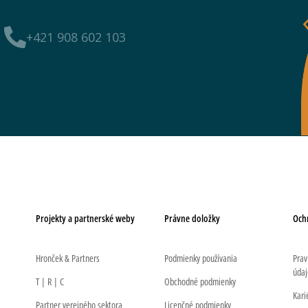
+421 908 602 103
Projekty a partnerské weby
Právne doložky
Och
Hronček & Partners
Podmienky používania
Prav
údaj
T | R | C
Obchodné podmienky
Kari
Partner verejného sektora
Licenčné podmienky