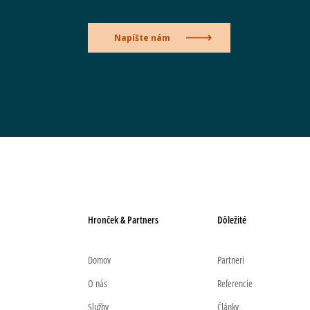
Napíšte nám
Hronček & Partners
Dôležité
Domov
Partneri
O nás
Referencie
Služby
Články