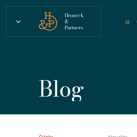
Hronček
&
SK
Partners
Blog
Články
Aktuality