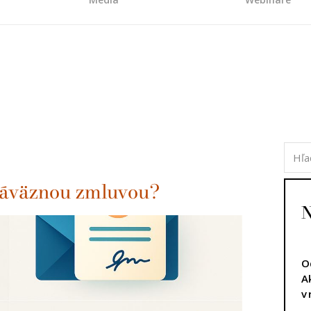
záväznou zmluvou?
N
O
A
v