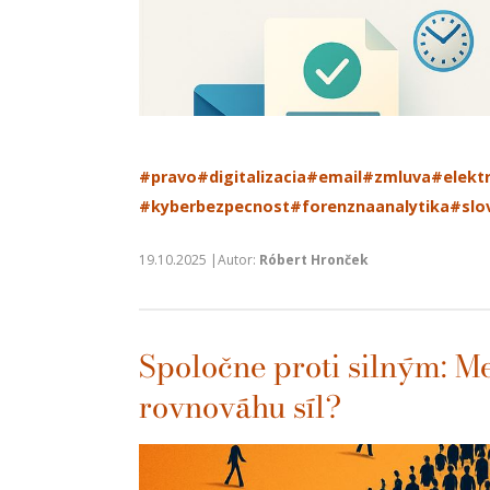
#pravo
#digitalizacia
#email
#zmluva
#elekt
#kyberbezpecnost
#forenznaanalytika
#slo
19.10.2025 |Autor:
Róbert Hronček
Spoločne proti silným: 
rovnováhu síl?