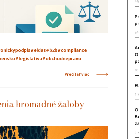
4.
P
p
24
A
ronickypodpis
#eidas
#b2b
#compliance
O
vensko
#legislativa
#obchodnepravo
p
10
Prečítať viac
E
1.
Menia hromadné žaloby
O
B
z
3.