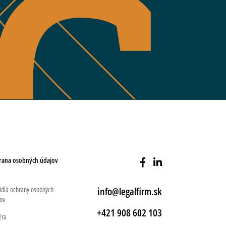
rana osobných údajov
idlá ochrany osobných
info@legalfirm.sk
ov
+421 908 602 103
éra