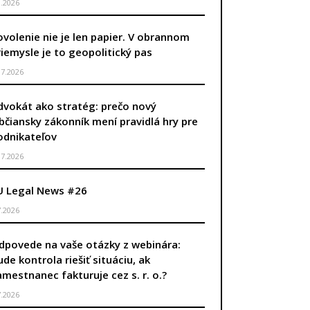
8.2026
ovolenie nie je len papier. V obrannom
riemysle je to geopolitický pas
.7.2026
dvokát ako stratég: prečo nový
bčiansky zákonník mení pravidlá hry pre
odnikateľov
.7.2026
U Legal News #26
7.2026
dpovede na vaše otázky z webinára:
ude kontrola riešiť situáciu, ak
amestnanec fakturuje cez s. r. o.?
7.2026