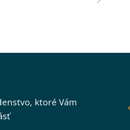
enstvo, ktoré Vám
ásť