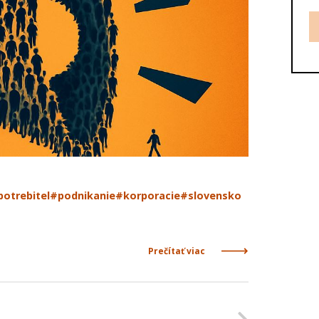
potrebitel
#podnikanie
#korporacie
#slovensko
Prečítať viac
Nasleduj