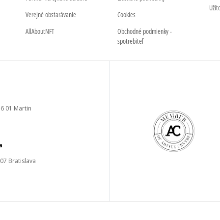
Užit
Verejné obstarávanie
Cookies
AllAboutNFT
Obchodné podmienky -
spotrebiteľ
6 01 Martin
a
 07 Bratislava