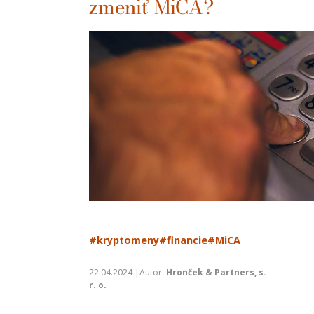
zmeniť MiCA?
#kryptomeny
#financie
#MiCA
22.04.2024 |Autor:
Hronček & Partners, s.
r. o.