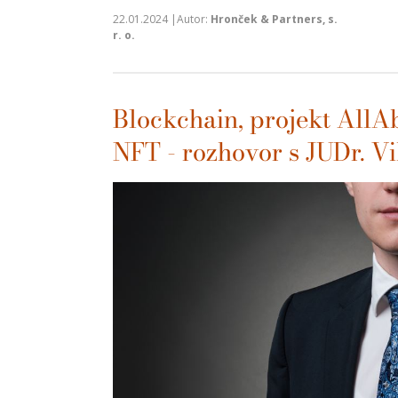
22.01.2024 |Autor:
Hronček & Partners, s.
r. o.
Blockchain, projekt All
NFT - rozhovor s JUDr. 