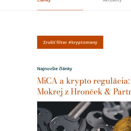
Zrušiť filter #kryptomeny
Najnovšie články
MiCA a krypto regulácia
Mokrej z Hronček & Part