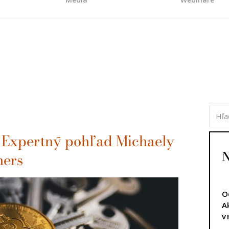
: Expertný pohľad Michaely
N
ners
O
A
v