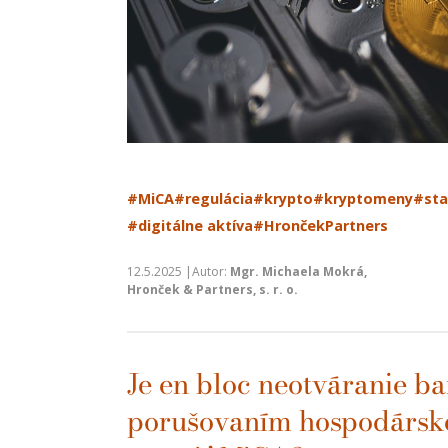
#MiCA
#regulácia
#krypto
#kryptomeny
#sta
#digitálne aktíva
#HrončekPartners
12.5.2025 |Autor:
Mgr. Michaela Mokrá,
Hronček & Partners, s. r. o.
Je en bloc neotváranie 
porušovaním hospodárske