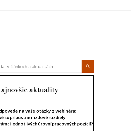
ajnovšie aktuality
dpovede na vaše otázky z webinára:
ké sú prípustné mzdové rozdiely
 rámci jednotlivých úrovní pracovných pozícií?