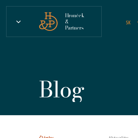
Hronček
&
SK
Partners
Blog
Články
Aktuality