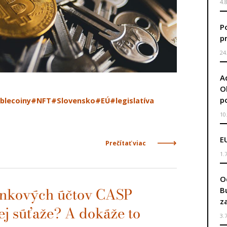
4.
P
p
24
A
O
p
blecoiny
#NFT
#Slovensko
#EÚ
#legislatíva
10
E
Prečítať viac
1.
O
B
bankových účtov CASP
z
j súťaže? A dokáže to
3.