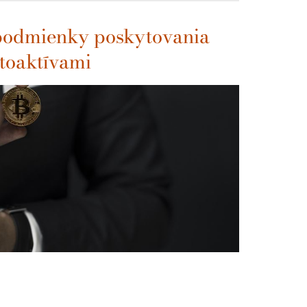
podmienky poskytovania
ptoaktívami