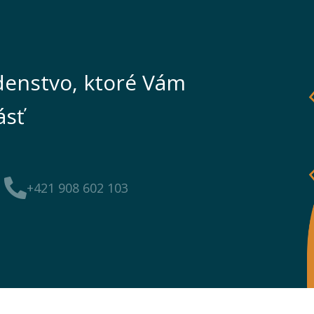
enstvo, ktoré Vám
ásť
+421 908 602 103