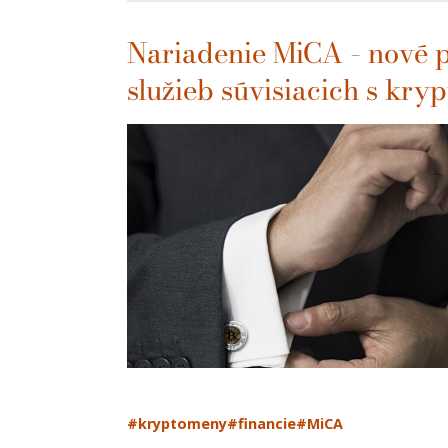
Nariadenie MiCA – nové 
služieb súvisiacich s kry
#kryptomeny
#financie
#MiCA