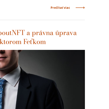
Prečítať viac
AboutNFT a právna úprava
Viktorom Feťkom