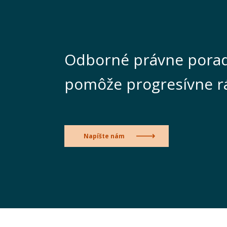
Odborné právne porad
pomôže progresívne r
Napíšte nám