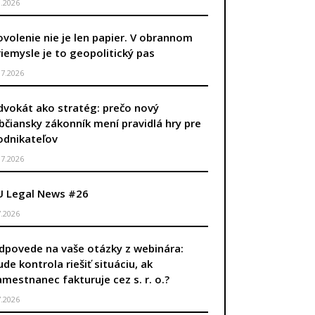
8.2026
ovolenie nie je len papier. V obrannom
riemysle je to geopolitický pas
.7.2026
dvokát ako stratég: prečo nový
bčiansky zákonník mení pravidlá hry pre
odnikateľov
.7.2026
U Legal News #26
7.2026
dpovede na vaše otázky z webinára:
ude kontrola riešiť situáciu, ak
amestnanec fakturuje cez s. r. o.?
7.2026