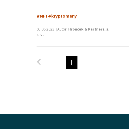
#NFT
#kryptomeny
05.06.2023 |Autor:
Hronček & Partners, s.
r. o.
Predchádzajúca strana
1