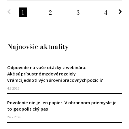
Predchádzajúca strana
Na
1
2
3
4
Najnovšie aktuality
Odpovede na vaše otázky z webinára:
Aké sú prípustné mzdové rozdiely
v rámci jednotlivých úrovní pracovných pozícií?
4.8.2026
Povolenie nie je len papier. V obrannom priemysle je
to geopolitický pas
24.7.2026