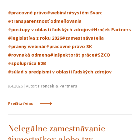
#pracovné právo
#webinár
#systém Svarc
#transparentnosť odmeňovania
#postupy v oblasti ľudských zdrojov
#Hrnček Partners
#legislatíva z roku 2026
#zamestnávatelia
#právny webinár
#pracovné právo SK
#rovnaká odmena
#inšpektorát práce
#SZCO
#spolupráca B2B
#súlad s predpismi v oblasti ľudských zdrojov
9.4.2026 |Autor:
Hronček & Partners
Prečítať viac
Nelegálne zamestnávanie
živnostníkov alebo tzv.