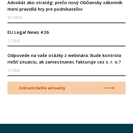
Advokát ako stratég: prečo nový Občiansky zákonník
mení pravidlá hry pre podnikateľov
10.7.2026
EU Legal News #26
1.7.2026
Odpovede na vaše otázky z webinára: Bude kontrola
riešiť situáciu, ak zamestnanec fakturuje cez s. r. o.?
3.7.2026
Zobraziť ďalšie aktuality