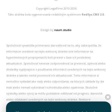
Copyright LegalFirm 2013-2026
Táto stránka bola vygenerovaná redakčným systémom
RedSys.CMS 2.0
.
Design by
naum.studio
Spoločnosť vynaložila primeranú starostlivosť na to, aby zabezpečila, že
informácie uvedené na tejto webovej stránke (nie informácie na
hypertextových prepojeniach) boli presné v čase ich poslednej
aktualizácie. Spoločnosť nenesie zodpovednosť za presnosť, úplnosť alebo
dôsledky vyplývajúce z používania informácií uvedených na tejto webovej
stránke a takisto nemá povinnosť ich aktualizovať. Tieto informácie si
nemožno vykladať ako rady alebo odporúčania, na ktorých základe by ste
mali alebo nemali vykonávať rozhodnutia alebo opatrenia. Skutočné
výsledky alebo vývoj sa môžu podstatne odlišovať od prognóz, stanovísk
alebo očakávaní uvedených na tejto webovej stránke. Niektoré
informácie na tejto webovej stránke majú historický charakter a nemusia
byť aktuálne. Všetky historické informácie je nutné považovať za aktuálne