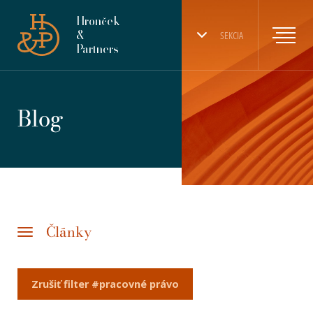
Hronček
&
SEKCIA
Partners
Blog
Články
Zrušiť filter #pracovné právo