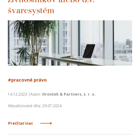
švarcsystém
#pracovné právo
14.12.2023 |Autor:
Hronček & Partners, s. r. o.
Aktualizované dňa: 29.07.2024
Prečítať viac