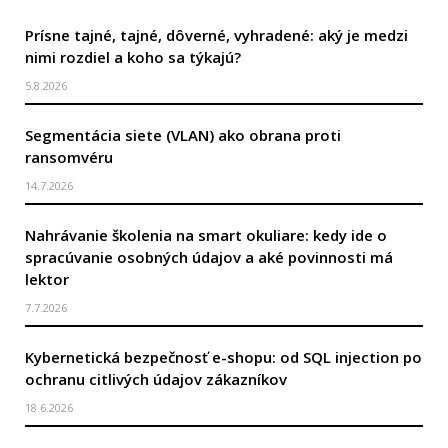
Prísne tajné, tajné, dôverné, vyhradené: aký je medzi
nimi rozdiel a koho sa týkajú?
5.8.2026
Segmentácia siete (VLAN) ako obrana proti
ransomvéru
14.7.2026
Nahrávanie školenia na smart okuliare: kedy ide o
spracúvanie osobných údajov a aké povinnosti má
lektor
7.7.2026
Kybernetická bezpečnosť e-shopu: od SQL injection po
ochranu citlivých údajov zákazníkov
18.6.2026