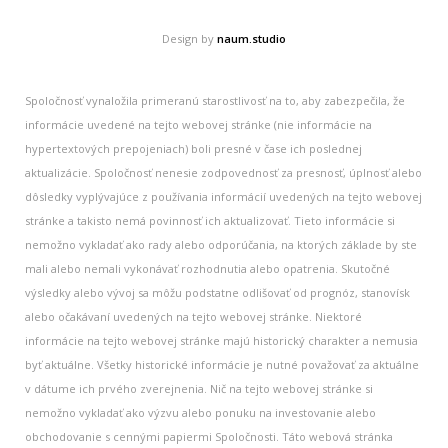
Design by
naum.studio
Spoločnosť vynaložila primeranú starostlivosť na to, aby zabezpečila, že
informácie uvedené na tejto webovej stránke (nie informácie na
hypertextových prepojeniach) boli presné v čase ich poslednej
aktualizácie. Spoločnosť nenesie zodpovednosť za presnosť, úplnosť alebo
dôsledky vyplývajúce z používania informácií uvedených na tejto webovej
stránke a takisto nemá povinnosť ich aktualizovať. Tieto informácie si
nemožno vykladať ako rady alebo odporúčania, na ktorých základe by ste
mali alebo nemali vykonávať rozhodnutia alebo opatrenia. Skutočné
výsledky alebo vývoj sa môžu podstatne odlišovať od prognóz, stanovísk
alebo očakávaní uvedených na tejto webovej stránke. Niektoré
informácie na tejto webovej stránke majú historický charakter a nemusia
byť aktuálne. Všetky historické informácie je nutné považovať za aktuálne
v dátume ich prvého zverejnenia. Nič na tejto webovej stránke si
nemožno vykladať ako výzvu alebo ponuku na investovanie alebo
obchodovanie s cennými papiermi Spoločnosti. Táto webová stránka