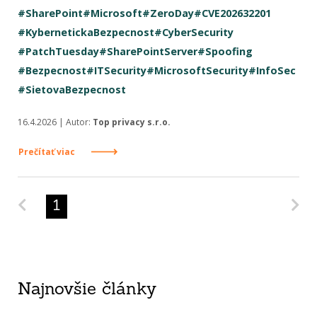
#SharePoint
#Microsoft
#ZeroDay
#CVE202632201
#KybernetickaBezpecnost
#CyberSecurity
#PatchTuesday
#SharePointServer
#Spoofing
#Bezpecnost
#ITSecurity
#MicrosoftSecurity
#InfoSec
#SietovaBezpecnost
16.4.2026 | Autor:
Top privacy s.r.o.
Prečítať viac
Predchádzajúca strana
Na
1
Najnovšie články