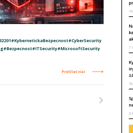
p
14
N
k
a
32201
#KybernetickaBezpecnost
#CyberSecurity
7.
ng
#Bezpecnost
#ITSecurity
#MicrosoftSecurity
K
i
Prečítať viac
z
18
Nasleduj
S
n
4.