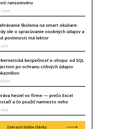
roti ransomvéru
.7.2026
ahrávanie školenia na smart okuliare:
edy ide o spracúvanie osobných údajov a
ké povinnosti má lektor
7.2026
ybernetická bezpečnosť e-shopu: od SQL
njection po ochranu citlivých údajov
ákazníkov
.6.2026
úca strana
práva hesiel vo firme — prečo Excel
estačí a čo použiť namiesto neho
6.2026
Zobraziť ďalšie články