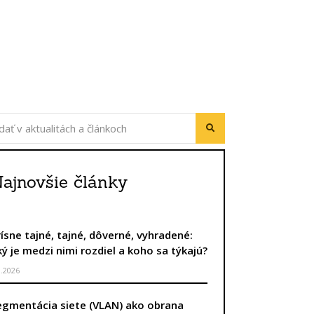
ajnovšie články
rísne tajné, tajné, dôverné, vyhradené:
ký je medzi nimi rozdiel a koho sa týkajú?
8.2026
egmentácia siete (VLAN) ako obrana