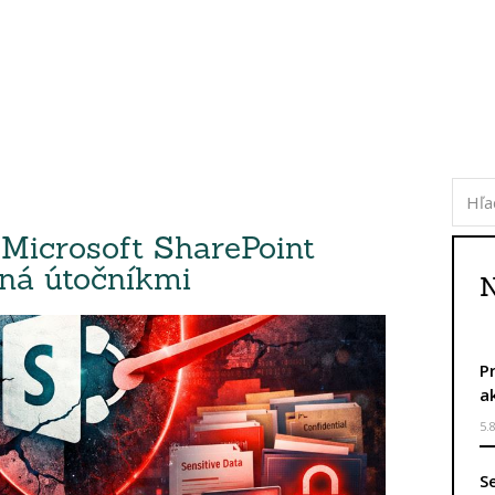
 Microsoft SharePoint
aná útočníkmi
N
P
a
5.
S