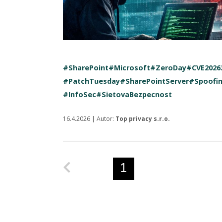
#SharePoint
#Microsoft
#ZeroDay
#CVE2026
#PatchTuesday
#SharePointServer
#Spoofi
#InfoSec
#SietovaBezpecnost
16.4.2026 | Autor:
Top privacy s.r.o.
Predchádzajúca strana
1