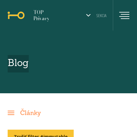
TOP
SEKCIA
Privacy
Blog
Články
Zrušiť filter #immutable