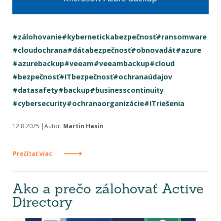
#zálohovanie
#kybernetickabezpečnosť
#ransomware
#cloudochrana
#dátabezpečnosť
#obnovadát
#azure
#azurebackup
#veeam
#veeambackup
#cloud
#bezpečnosť
#ITbezpečnosť
#ochranaúdajov
#datasafety
#backup
#businesscontinuity
#cybersecurity
#ochranaorganizácie
#ITriešenia
12.8.2025 |Autor:
Martin Hasin
Prečítať viac
Ako a prečo zálohovať Active
Directory