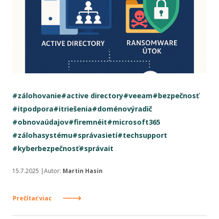
#zálohovanie
#active directory
#veeam
#bezpečnosť
#itpodpora
#itriešenia
#doménovýradič
#obnovaúdajov
#firemnéit
#microsoft365
#zálohasystému
#správasietí
#techsupport
#kyberbezpečnosť
#správait
15.7.2025 |Autor:
Martin Hasin
Prečítať viac