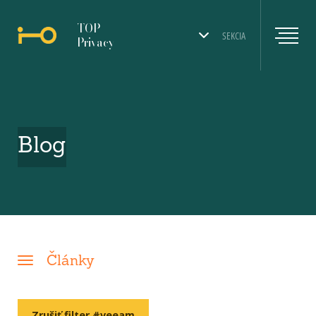
TOP
SEKCIA
Privacy
Blog
Články
Zrušiť filter #veeam