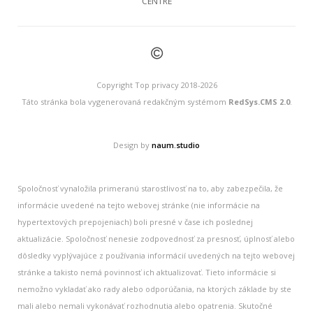
CENTRE
©
Copyright Top privacy 2018-2026
Táto stránka bola vygenerovaná redakčným systémom
RedSys.CMS 2.0
.
Design by
naum.studio
Spoločnosť vynaložila primeranú starostlivosť na to, aby zabezpečila, že
informácie uvedené na tejto webovej stránke (nie informácie na
hypertextových prepojeniach) boli presné v čase ich poslednej
aktualizácie. Spoločnosť nenesie zodpovednosť za presnosť, úplnosť alebo
dôsledky vyplývajúce z používania informácií uvedených na tejto webovej
stránke a takisto nemá povinnosť ich aktualizovať. Tieto informácie si
nemožno vykladať ako rady alebo odporúčania, na ktorých základe by ste
mali alebo nemali vykonávať rozhodnutia alebo opatrenia. Skutočné