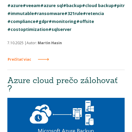
#azure
#veeam
#azure sql
#backup
#cloud backup
#pitr
#immutable
#ransomware
#321rule
#retencia
#compliance
#gdpr
#monitoring
#offsite
#costoptimization
#sqlserver
7.10.2025 |Autor:
Martin Hasin
Prečítať viac
Azure cloud prečo zálohovať
?