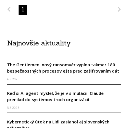
Predchádzajúca strana
Na
1
Najnovšie aktuality
The Gentlemen: nový ransomvér vypína takmer 180
bezpečnostných procesov ešte pred zašifrovaním dát
6.8.2026
Keď si AI agent myslel, že je v simulácii: Claude
prenikol do systémov troch organizácií
3.8.2026
Kybernetický útok na Lidl zasiahol aj slovenských