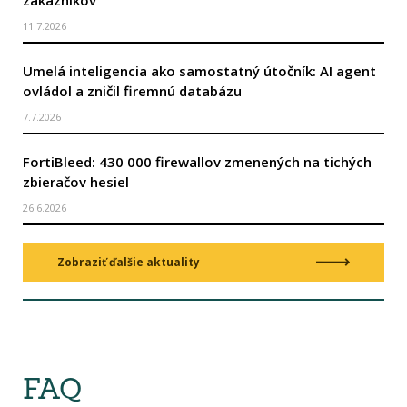
zákazníkov
11.7.2026
Umelá inteligencia ako samostatný útočník: AI agent
ovládol a zničil firemnú databázu
7.7.2026
FortiBleed: 430 000 firewallov zmenených na tichých
zbieračov hesiel
26.6.2026
Zobraziť ďalšie aktuality
FAQ