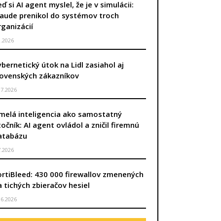
ď si AI agent myslel, že je v simulácii:
laude prenikol do systémov troch
rganizácií
8.2026
ybernetický útok na Lidl zasiahol aj
lovenských zákazníkov
.7.2026
melá inteligencia ako samostatný
točník: AI agent ovládol a zničil firemnú
atabázu
7.2026
úca strana
ortiBleed: 430 000 firewallov zmenených
a tichých zbieračov hesiel
.6.2026