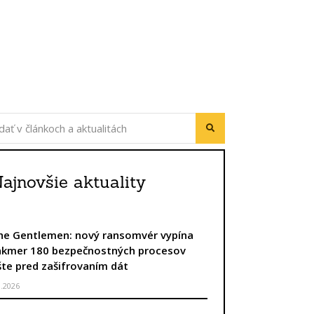
ajnovšie aktuality
he Gentlemen: nový ransomvér vypína
akmer 180 bezpečnostných procesov
šte pred zašifrovaním dát
8.2026