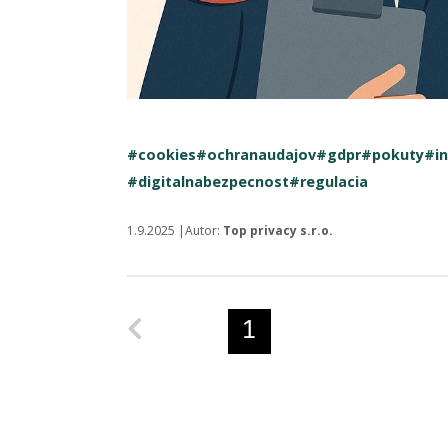
#cookies
#ochranaudajov
#gdpr
#pokuty
#in
#digitalnabezpecnost
#regulacia
1.9.2025 |Autor:
Top privacy s.r.o.
Predchádzajúca strana
1