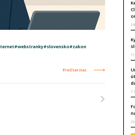
Ke
C
o
3.
K
s
ternet
#webstranky
#slovensko
#zakon
11
U
Prečítať viac
ú
d
7.
Nasleduj
F
n
26