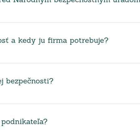
 pred Národným bezpečnostným úrado
sť a kedy ju firma potrebuje?
ej bezpečnosti?
 podnikateľa?