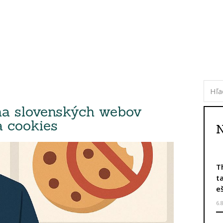
na slovenských webov
a cookies
N
T
t
e
6.