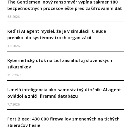
The Gentlemen: nový ransomvér vypína takmer 180
bezpečnostných procesov ešte pred zašifrovaním dát
6.8.2026
Keď si AI agent myslel, že je v simulácii: Claude
prenikol do systémov troch organizácií
3.8.2026
Kybernetický útok na Lidl zasiahol aj slovenských
zákazníkov
11.7.2026
Umelá inteligencia ako samostatný útočník: AI agent
ovládol a zničil firemnú databázu
7.7.2026
FortiBleed: 430 000 firewallov zmenených na tichých
zbieračov hesiel