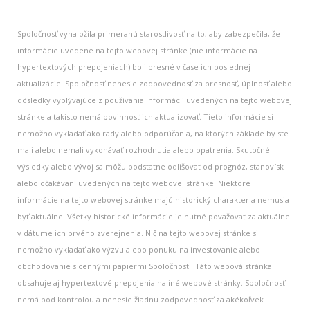
Spoločnosť vynaložila primeranú starostlivosť na to, aby zabezpečila, že
informácie uvedené na tejto webovej stránke (nie informácie na
hypertextových prepojeniach) boli presné v čase ich poslednej
aktualizácie. Spoločnosť nenesie zodpovednosť za presnosť, úplnosť alebo
dôsledky vyplývajúce z používania informácií uvedených na tejto webovej
stránke a takisto nemá povinnosť ich aktualizovať. Tieto informácie si
nemožno vykladať ako rady alebo odporúčania, na ktorých základe by ste
mali alebo nemali vykonávať rozhodnutia alebo opatrenia. Skutočné
výsledky alebo vývoj sa môžu podstatne odlišovať od prognóz, stanovísk
alebo očakávaní uvedených na tejto webovej stránke. Niektoré
informácie na tejto webovej stránke majú historický charakter a nemusia
byť aktuálne. Všetky historické informácie je nutné považovať za aktuálne
v dátume ich prvého zverejnenia. Nič na tejto webovej stránke si
nemožno vykladať ako výzvu alebo ponuku na investovanie alebo
obchodovanie s cennými papiermi Spoločnosti. Táto webová stránka
obsahuje aj hypertextové prepojenia na iné webové stránky. Spoločnosť
nemá pod kontrolou a nenesie žiadnu zodpovednosť za akékoľvek