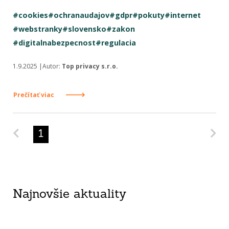
#cookies
#ochranaudajov
#gdpr
#pokuty
#internet
#webstranky
#slovensko
#zakon
#digitalnabezpecnost
#regulacia
1.9.2025 |Autor:
Top privacy s.r.o.
Prečítať viac
Predchádzajúca strana
Na
1
Najnovšie aktuality