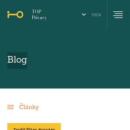
TOP
SEKCIA
Privacy
Blog
Články
Zrušiť filter #router