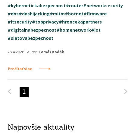
#kybernetickabezpecnost
#router
#networksecurity
#dns
#dnshijacking
#mitm
#botnet
#firmware
#itsecurity
#topprivacy
#hroncekapartners
#digitalnabezpecnost
#homenetwork
#iot
#sietovabezpecnost
28.4.2026 |Autor:
Tomáš Kodák
Prečítať viac
Predchádzajúca strana
Na
1
Najnovšie aktuality