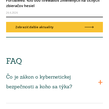
FortiBleed: 430 000 firewallov zmenených na tichých
zbieračov hesiel
26.6.2026
Zobraziť ďalšie aktuality
FAQ
Čo je zákon o kybernetickej
bezpečnosti a koho sa týka?