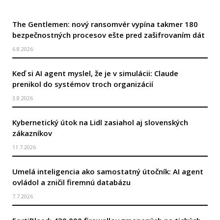
The Gentlemen: nový ransomvér vypína takmer 180
bezpečnostných procesov ešte pred zašifrovaním dát
6.8.2026
Keď si AI agent myslel, že je v simulácii: Claude
prenikol do systémov troch organizácií
3.8.2026
Kybernetický útok na Lidl zasiahol aj slovenských
zákazníkov
11.7.2026
Umelá inteligencia ako samostatný útočník: AI agent
ovládol a zničil firemnú databázu
7.7.2026