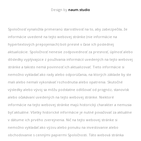
Design by
naum.studio
Spoločnosť vynaložila primeranú starostlivosť na to, aby zabezpečila, že
informácie uvedené na tejto webovej stránke (nie informácie na
hypertextových prepojeniach) boli presné v čase ich poslednej
aktualizácie. Spoločnosť nenesie zodpovednosť za presnosť, úplnosť alebo
dôsledky vyplývajúce z používania informácií uvedených na tejto webovej
stránke a takisto nemá povinnosť ich aktualizovať. Tieto informácie si
nemožno vykladať ako rady alebo odporúčania, na ktorých základe by ste
mali alebo nemali vykonávať rozhodnutia alebo opatrenia. Skutočné
výsledky alebo vývoj sa môžu podstatne odlišovať od prognóz, stanovísk
alebo očakávaní uvedených na tejto webovej stránke. Niektoré
informácie na tejto webovej stránke majú historický charakter a nemusia
byť aktuálne. Všetky historické informácie je nutné považovať za aktuálne
v dátume ich prvého zverejnenia. Nič na tejto webovej stránke si
nemožno vykladať ako výzvu alebo ponuku na investovanie alebo
obchodovanie s cennými papiermi Spoločnosti. Táto webová stránka