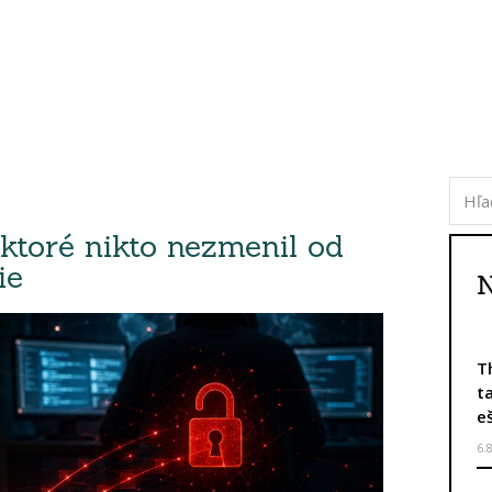
 ktoré nikto nezmenil od
ie
N
T
t
e
6.