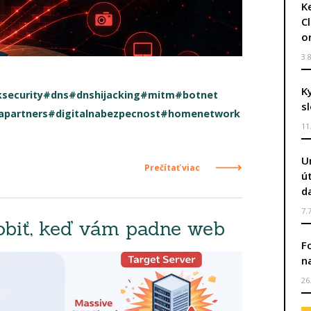
Ke
C
o
3.
K
security
#dns
#dnshijacking
#mitm
#botnet
s
apartners
#digitalnabezpecnost
#homenetwork
11
U
Prečítať viac
ú
d
7.
robiť, keď vám padne web
F
n
26