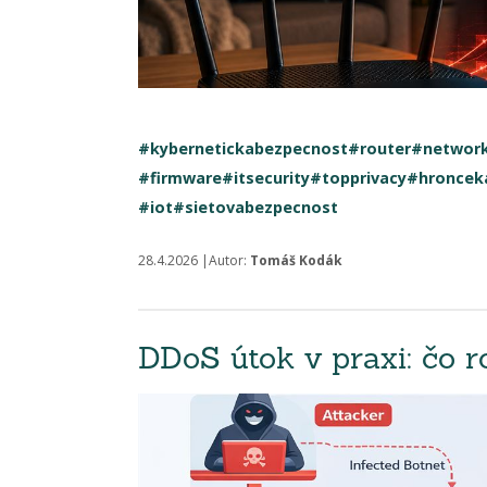
#kybernetickabezpecnost
#router
#network
#firmware
#itsecurity
#topprivacy
#hroncek
#iot
#sietovabezpecnost
28.4.2026 |Autor:
Tomáš Kodák
DDoS útok v praxi: čo 