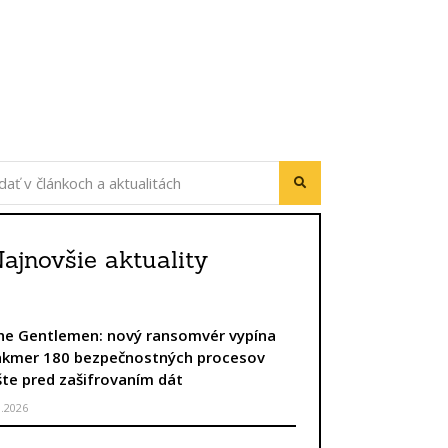
ajnovšie aktuality
he Gentlemen: nový ransomvér vypína
akmer 180 bezpečnostných procesov
šte pred zašifrovaním dát
8.2026