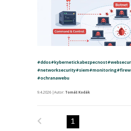
#ddos
#kybernetickabezpecnost
#websecur
#networksecurity
#siem
#monitoring
#firew
#ochranawebu
9.4.2026 |Autor:
Tomáš Kodák
Predchádzajúca strana
1