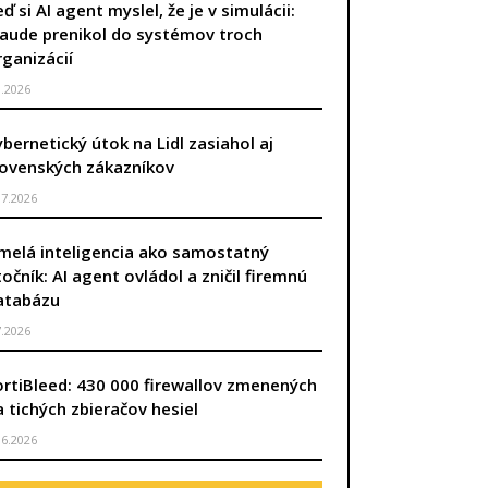
ď si AI agent myslel, že je v simulácii:
laude prenikol do systémov troch
rganizácií
8.2026
ybernetický útok na Lidl zasiahol aj
lovenských zákazníkov
.7.2026
melá inteligencia ako samostatný
točník: AI agent ovládol a zničil firemnú
atabázu
7.2026
ortiBleed: 430 000 firewallov zmenených
a tichých zbieračov hesiel
.6.2026