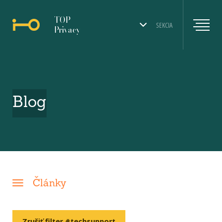
TOP
SEKCIA
Privacy
Blog
Články
Zrušiť filter #techsupport