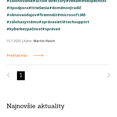
#zálohovanie
#active directory
#veeam
#bezpečnosť
#itpodpora
#itriešenia
#doménovýradič
#obnovaúdajov
#firemnéit
#microsoft365
#zálohasystému
#správasietí
#techsupport
#kyberbezpečnosť
#správait
15.7.2025 |Autor:
Martin Hasin
Prečítať viac
Predchádzajúca strana
Na
1
Najnovšie aktuality