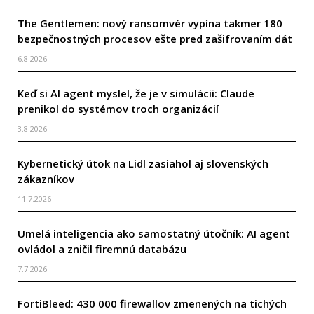
The Gentlemen: nový ransomvér vypína takmer 180
bezpečnostných procesov ešte pred zašifrovaním dát
6.8.2026
Keď si AI agent myslel, že je v simulácii: Claude
prenikol do systémov troch organizácií
3.8.2026
Kybernetický útok na Lidl zasiahol aj slovenských
zákazníkov
11.7.2026
Umelá inteligencia ako samostatný útočník: AI agent
ovládol a zničil firemnú databázu
7.7.2026
FortiBleed: 430 000 firewallov zmenených na tichých