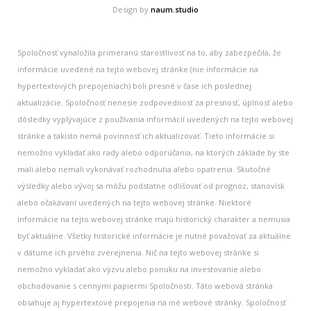
Design by
naum.studio
Spoločnosť vynaložila primeranú starostlivosť na to, aby zabezpečila, že
informácie uvedené na tejto webovej stránke (nie informácie na
hypertextových prepojeniach) boli presné v čase ich poslednej
aktualizácie. Spoločnosť nenesie zodpovednosť za presnosť, úplnosť alebo
dôsledky vyplývajúce z používania informácií uvedených na tejto webovej
stránke a takisto nemá povinnosť ich aktualizovať. Tieto informácie si
nemožno vykladať ako rady alebo odporúčania, na ktorých základe by ste
mali alebo nemali vykonávať rozhodnutia alebo opatrenia. Skutočné
výsledky alebo vývoj sa môžu podstatne odlišovať od prognóz, stanovísk
alebo očakávaní uvedených na tejto webovej stránke. Niektoré
informácie na tejto webovej stránke majú historický charakter a nemusia
byť aktuálne. Všetky historické informácie je nutné považovať za aktuálne
v dátume ich prvého zverejnenia. Nič na tejto webovej stránke si
nemožno vykladať ako výzvu alebo ponuku na investovanie alebo
obchodovanie s cennými papiermi Spoločnosti. Táto webová stránka
obsahuje aj hypertextové prepojenia na iné webové stránky. Spoločnosť