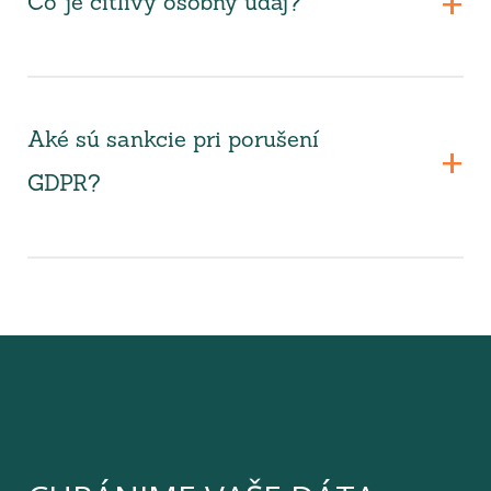
Čo je citlivý osobný údaj?
Aké sú sankcie pri porušení
GDPR?