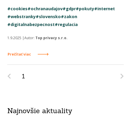
#cookies
#ochranaudajov
#gdpr
#pokuty
#internet
#webstranky
#slovensko
#zakon
#digitalnabezpecnost
#regulacia
1.9.2025 |Autor:
Top privacy s.r.o.
Prečítať viac
Predchádzajúca strana
Na
1
Najnovšie aktuality