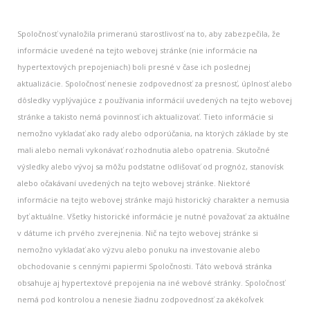
Spoločnosť vynaložila primeranú starostlivosť na to, aby zabezpečila, že
informácie uvedené na tejto webovej stránke (nie informácie na
hypertextových prepojeniach) boli presné v čase ich poslednej
aktualizácie. Spoločnosť nenesie zodpovednosť za presnosť, úplnosť alebo
dôsledky vyplývajúce z používania informácií uvedených na tejto webovej
stránke a takisto nemá povinnosť ich aktualizovať. Tieto informácie si
nemožno vykladať ako rady alebo odporúčania, na ktorých základe by ste
mali alebo nemali vykonávať rozhodnutia alebo opatrenia. Skutočné
výsledky alebo vývoj sa môžu podstatne odlišovať od prognóz, stanovísk
alebo očakávaní uvedených na tejto webovej stránke. Niektoré
informácie na tejto webovej stránke majú historický charakter a nemusia
byť aktuálne. Všetky historické informácie je nutné považovať za aktuálne
v dátume ich prvého zverejnenia. Nič na tejto webovej stránke si
nemožno vykladať ako výzvu alebo ponuku na investovanie alebo
obchodovanie s cennými papiermi Spoločnosti. Táto webová stránka
obsahuje aj hypertextové prepojenia na iné webové stránky. Spoločnosť
nemá pod kontrolou a nenesie žiadnu zodpovednosť za akékoľvek