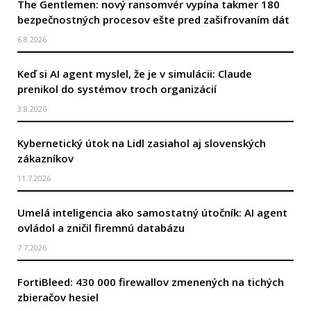
The Gentlemen: nový ransomvér vypína takmer 180
bezpečnostných procesov ešte pred zašifrovaním dát
6.8.2026
Keď si AI agent myslel, že je v simulácii: Claude
prenikol do systémov troch organizácií
3.8.2026
Kybernetický útok na Lidl zasiahol aj slovenských
zákazníkov
11.7.2026
Umelá inteligencia ako samostatný útočník: AI agent
ovládol a zničil firemnú databázu
7.7.2026
FortiBleed: 430 000 firewallov zmenených na tichých
zbieračov hesiel