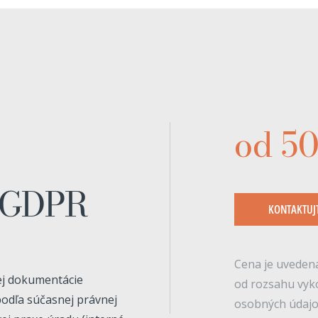
od 5
 GDPR
KONTAKTUJ
Cena je uvedená
ej dokumentácie
od rozsahu vyk
podľa súčasnej právnej
osobných údajo