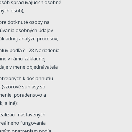
 osôb spracúvajúcich osobné
ených osôb);
 pre dotknuté osoby na
acúvania osobných údajov
základnej analýze procesov;
lúv podľa čl. 28 Nariadenia
ané v rámci základnej
daje v mene objednávateľa;
otrebných k dosiahnutiu
(vzorové súhlasy so
nenie, poradenstvo a
, a iné);
ealizácii nastavených
i reálneho fungovania
čaným opatreniam podľa