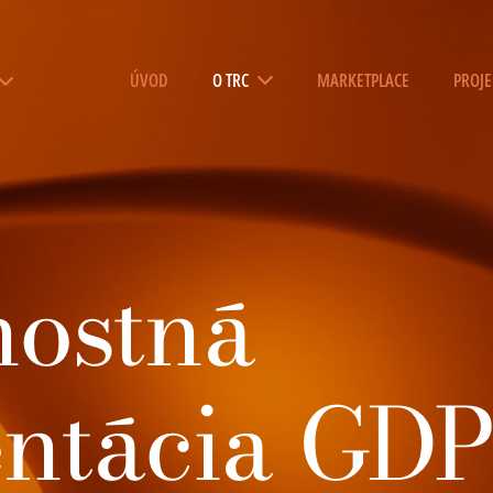
ÚVOD
O TRC
MARKETPLACE
PROJE
nostná
ntácia GD