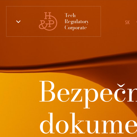
Tech
Regulatory
SK
Corporate
Bezpeč
dokume