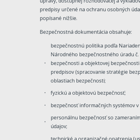
úpravy, dostupnej rozhodovacej a výkladov
predpisy určené na ochranu osobných úda
popísané nižšie.
Bezpečnostná dokumentácia obsahuje:
bezpečnostnú politika podľa Nariaden
Národného bezpečnostného úradu č. 33
bezpečnosti a objektovej bezpečnosti
predpisov (spracovanie stratégie bezp
oblastiach bezpečnosti;
fyzickú a objektovú bezpečnosť;
bezpečnosť informačných systémov v I
personálnu bezpečnosť so zameraní
údajov;
technické a organizačné opatrenia (u