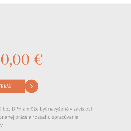
00,00 €
TE NÁS
 bez DPH a môže byť navýšená v závislosti
onanej práce a rozsahu spracúvania
v.