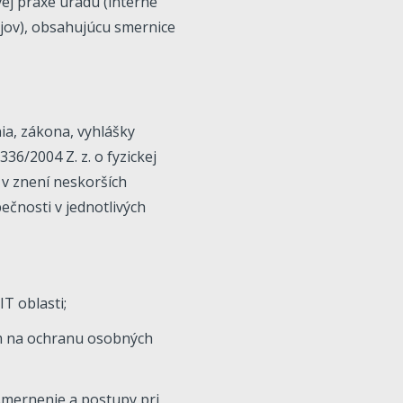
ej praxe úradu (interné
jov), obsahujúcu smernice
ia, zákona, vyhlášky
6/2004 Z. z. o fyzickej
 v znení neskorších
ečnosti v jednotlivých
T oblasti;
m na ochranu osobných
smernenie a postupy pri