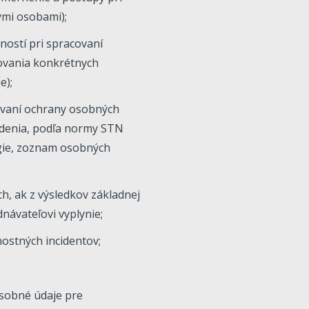
ými osobami);
ností pri spracovaní
covania konkrétnych
e);
ovaní ochrany osobných
riadenia, podľa normy STN
gie, zoznam osobných
h, ak z výsledkov základnej
návateľovi vyplynie;
ostných incidentov;
osobné údaje pre