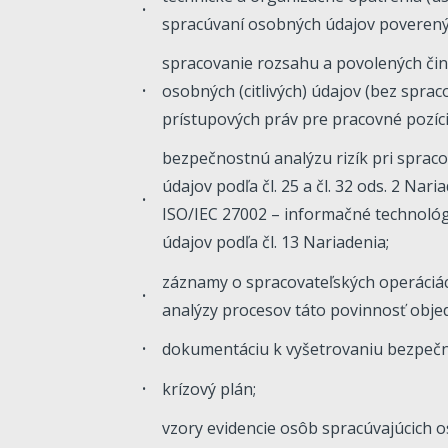
spracúvaní osobných údajov poveren
spracovanie rozsahu a povolených čin
osobných (citlivých) údajov (bez spra
prístupových práv pre pracovné pozíci
bezpečnostnú analýzu rizík pri sprac
údajov podľa čl. 25 a čl. 32 ods. 2 Na
ISO/IEC 27002 – informačné technoló
údajov podľa čl. 13 Nariadenia;
záznamy o spracovateľských operáciác
analýzy procesov táto povinnosť objed
dokumentáciu k vyšetrovaniu bezpečn
krízový plán;
vzory evidencie osôb spracúvajúcich 