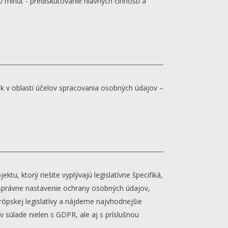
 minút - prediskutovanie hlavných činností a
 v oblasti účelov spracovania osobných údajov –
ektu, ktorý riešite vyplývajú legislatívne špecifiká,
 správne nastavenie ochrany osobných údajov,
rópskej legislatívy a nájdeme najvhodnejšie
 v súlade nielen s GDPR, ale aj s príslušnou