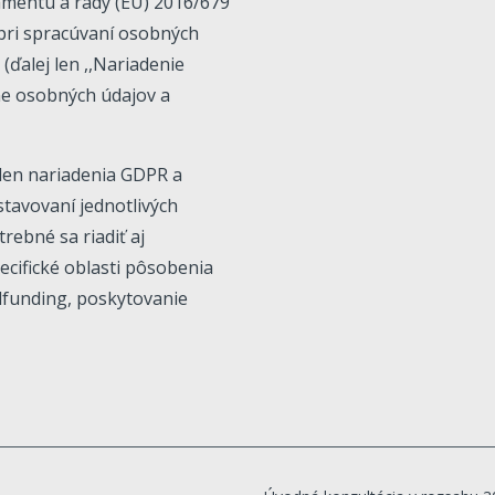
mentu a rady (EÚ) 2016/679
 pri spracúvaní osobných
ďalej len ,,Nariadenie
ne osobných údajov a
len nariadenia GDPR a
tavovaní jednotlivých
rebné sa riadiť aj
ecifické oblasti pôsobenia
dfunding, poskytovanie