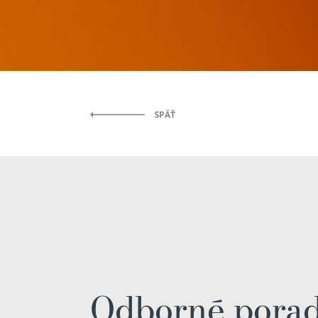
SPÄŤ
Odborné porad