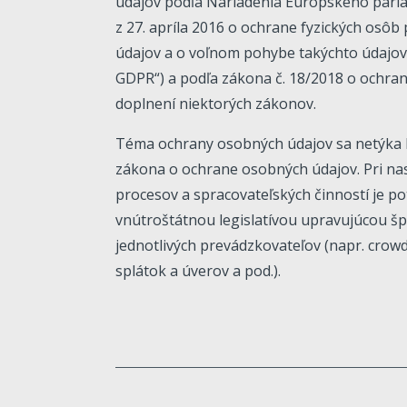
údajov podľa Nariadenia Európskeho parla
z 27. apríla 2016 o ochrane fyzických osôb
údajov a o voľnom pohybe takýchto údajov (
GDPR“) a podľa zákona č. 18/2018 o ochra
doplnení niektorých zákonov.
Téma ochrany osobných údajov sa netýka 
zákona o ochrane osobných údajov. Pri nas
procesov a spracovateľských činností je pot
vnútroštátnou legislatívou upravujúcou šp
jednotlivých prevádzkovateľov (napr. crow
splátok a úverov a pod.).