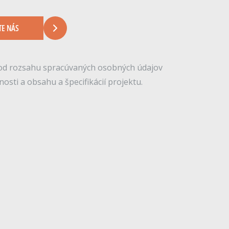
TE NÁS
á od rozsahu spracúvaných osobných údajov
osti a obsahu a špecifikácií projektu.