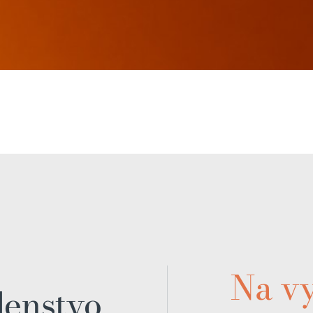
Na v
enstvo