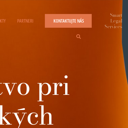
KTY
PARTNERI
KONTAKTUJTE NÁS
vo pri
ckých