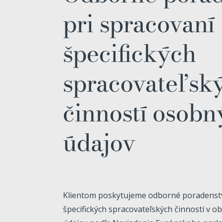
pri spracovaní
špecifických
spracovateľsk
činností osobn
údajov
Klientom poskytujeme odborné poradenstv
špecifických spracovateľských činností v o