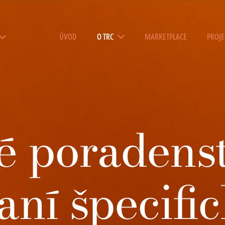
ÚVOD
O TRC
MARKETPLACE
PROJE
 poradenst
aní špecifi