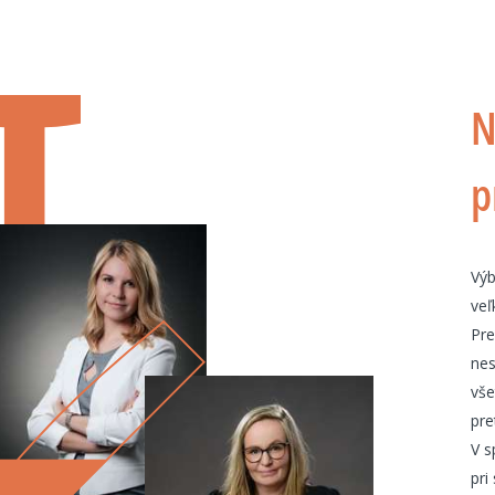
N
p
Výb
veľ
Pre
nes
vše
pre
V s
pri