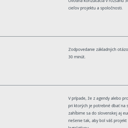
Úvodná konzultácia v rozsahu 30
cieľov projektu a spoločnosti.
Zodpovedanie základných otázok
30 minút.
V prípade, že z agendy alebo proj
pri ktorých je potrebné dbať na
zahĺbime sa do slovenskej aj eu
riešenie tak, aby bol váš projekt
legislatívou.