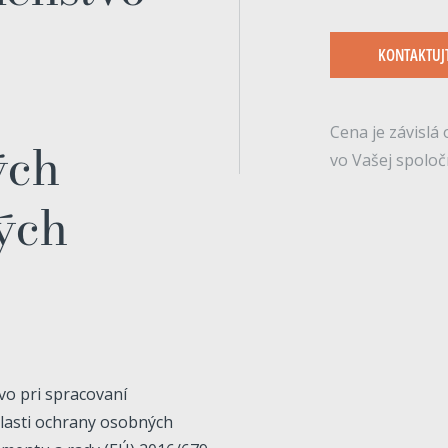
KONTAKTUJ
Cena je závisl
ých
vo Vašej spoločn
ých
o pri spracovaní
blasti ochrany osobných