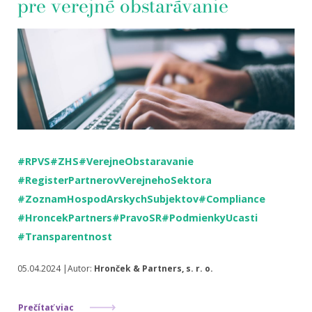
pre verejné obstarávanie
#RPVS
#ZHS
#VerejneObstaravanie
#RegisterPartnerovVerejnehoSektora
#ZoznamHospodArskychSubjektov
#Compliance
#HroncekPartners
#PravoSR
#PodmienkyUcasti
#Transparentnost
05.04.2024 |Autor:
Hronček & Partners, s. r. o.
Prečítať viac