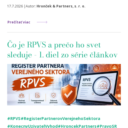
17.7.2026 |Autor:
Hronček & Partners, s. r. o.
Prečítať viac
Čo je RPVS a prečo ho svet
sleduje - 1. diel zo série článkov
#RPVS
#RegisterPartnerovVerejnehoSektora
#KonecnyUzivatelVyhod
#HroncekPartners
#PravoSR