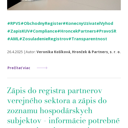
#RPVS
#ObchodnyRegister
#KonecnyUzivatelVyhod
#ZapisKUV
#Compliance
#HroncekPartners
#PravoSR
#AML
#ZosuladenieRegistrov
#Transparentnost
26.4.2025 |Autor:
Veronika Košíková, Hronček & Partners, s. r. o.
Prečítať viac
Zápis do registra partnerov
verejného sektora a zápis do
zoznamu hospodárskych
subjektov – informácie potrebné