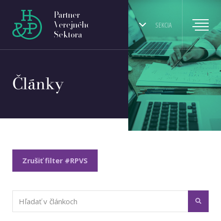
Partner
Verejného
SEKCIA
Sektora
Články
Zrušiť filter #RPVS