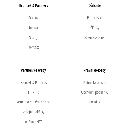
Hronček & Partners
Důležité
Domov
Partnerství
Informace
Články
Služby
Klientská zóna
Kontakt
Partnerské weby
Právní doložky
Hronček & Partners
Podmínky užívání
T | R | C
Obchodní podmínky
Partner verejného sektora
Cookies
Veřejné zakázky
AllAboutNFT