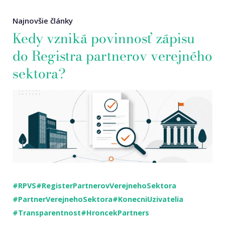
Najnovšie články
Kedy vzniká povinnosť zápisu
do Registra partnerov verejného
sektora?
#RPVS
#RegisterPartnerovVerejnehoSektora
#PartnerVerejnehoSektora
#KonecniUzivatelia
#Transparentnost
#HroncekPartners