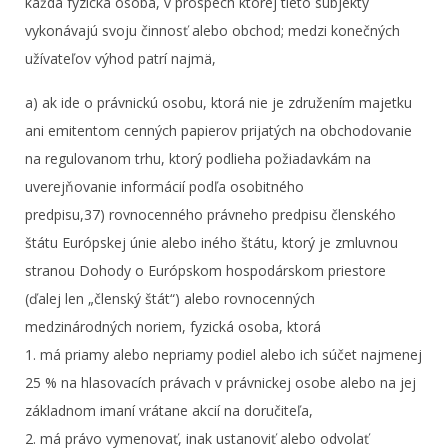
každá fyzická osoba, v prospech ktorej tieto subjekty
vykonávajú svoju činnosť alebo obchod; medzi konečných
užívateľov výhod patrí najmä,
a) ak ide o právnickú osobu, ktorá nie je združením majetku
ani emitentom cenných papierov prijatých na obchodovanie
na regulovanom trhu, ktorý podlieha požiadavkám na
uverejňovanie informácií podľa osobitného
predpisu,37) rovnocenného právneho predpisu členského
štátu Európskej únie alebo iného štátu, ktorý je zmluvnou
stranou Dohody o Európskom hospodárskom priestore
(ďalej len „členský štát“) alebo rovnocenných
medzinárodných noriem, fyzická osoba, ktorá
1. má priamy alebo nepriamy podiel alebo ich súčet najmenej
25 % na hlasovacích právach v právnickej osobe alebo na jej
základnom imaní vrátane akcií na doručiteľa,
2. má právo vymenovať, inak ustanoviť alebo odvolať