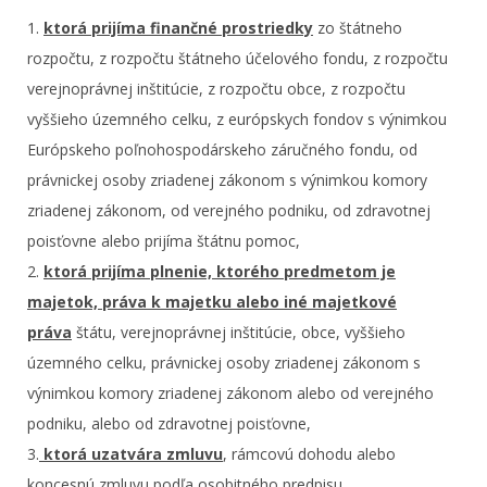
1.
ktorá prijíma finančné prostriedky
zo štátneho
rozpočtu, z rozpočtu štátneho účelového fondu, z rozpočtu
verejnoprávnej inštitúcie, z rozpočtu obce, z rozpočtu
vyššieho územného celku, z európskych fondov s výnimkou
Európskeho poľnohospodárskeho záručného fondu, od
právnickej osoby zriadenej zákonom s výnimkou komory
zriadenej zákonom, od verejného podniku, od zdravotnej
poisťovne alebo prijíma štátnu pomoc,
2.
ktorá prijíma plnenie, ktorého predmetom je
majetok, práva k majetku alebo iné majetkové
práva
štátu, verejnoprávnej inštitúcie, obce, vyššieho
územného celku, právnickej osoby zriadenej zákonom s
výnimkou komory zriadenej zákonom alebo od verejného
podniku, alebo od zdravotnej poisťovne,
3.
ktorá uzatvára zmluvu
, rámcovú dohodu alebo
koncesnú zmluvu podľa osobitného predpisu,