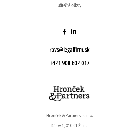
Užitečné odkazy
rpvs@legalfirm.sk
+421 908 602 017
Hronček & Partners, s. r. o.
Kálov 1, 010 01 Žilina