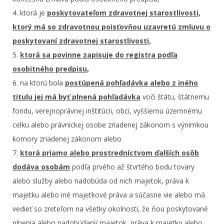
4. ktorá je
poskytovateľom zdravotnej starostlivosti,
ktorý má so zdravotnou poisťovňou uzavretú zmluvu o
poskytovaní zdravotnej starostlivosti,
5.
ktorá sa povinne zapisuje do registra podľa
osobitného predpisu,
6. na ktorú bola
postúpená pohľadávka alebo z iného
titulu jej má byť plnená pohľadávka
voči štátu, štátnemu
fondu, verejnoprávnej inštitúcii, obci, vyššiemu územnému
celku alebo právnickej osobe zriadenej zákonom s výnimkou
komory zriadenej zákonom alebo
7.
ktorá priamo alebo prostredníctvom ďalších osôb
dodáva osobám
podľa prvého až štvrtého bodu tovary
alebo služby alebo nadobúda od nich majetok, práva k
majetku alebo iné majetkové práva a súčasne vie alebo má
vedieť so zreteľom na všetky okolnosti, že ňou poskytované
plnenia alebo nadobúdaný majetok, práva k majetku alebo