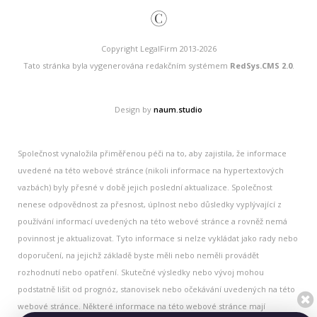
©
Copyright LegalFirm 2013-2026
Tato stránka byla vygenerována redakčním systémem
RedSys.CMS 2.0
.
Design by
naum.studio
Společnost vynaložila přiměřenou péči na to, aby zajistila, že informace
uvedené na této webové stránce (nikoli informace na hypertextových
vazbách) byly přesné v době jejich poslední aktualizace. Společnost
nenese odpovědnost za přesnost, úplnost nebo důsledky vyplývající z
používání informací uvedených na této webové stránce a rovněž nemá
povinnost je aktualizovat. Tyto informace si nelze vykládat jako rady nebo
doporučení, na jejichž základě byste měli nebo neměli provádět
rozhodnutí nebo opatření. Skutečné výsledky nebo vývoj mohou
podstatně lišit od prognóz, stanovisek nebo očekávání uvedených na této
webové stránce. Některé informace na této webové stránce mají