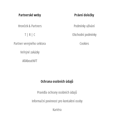
Partnerské weby
Právní doložky
Hronček & Partners
Podmínky užívání
T | R | C
Obchodní podmínky
Partner verejného sektora
Cookies
Veřejné zakázky
AllAboutNFT
Ochrana osobních údajů
Pravidla ochrany osobních údajů
Informační povinnost pro kontaktní osoby
Kariéra