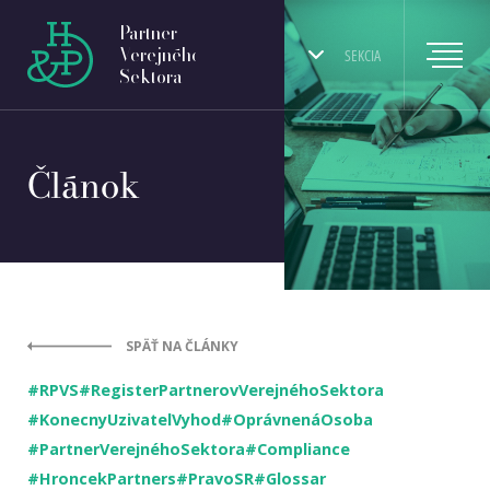
Partner
Verejného
SEKCIA
Sektora
Článok
SPÄŤ NA ČLÁNKY
#RPVS
#RegisterPartnerovVerejnéhoSektora
#KonecnyUzivatelVyhod
#OprávnenáOsoba
#PartnerVerejnéhoSektora
#Compliance
#HroncekPartners
#PravoSR
#Glossar