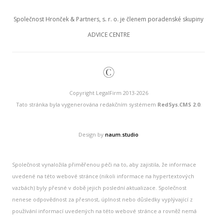
Společnost Hronček & Partners, s. r. o. je členem poradenské skupiny
ADVICE CENTRE
©
Copyright LegalFirm 2013-2026
Tato stránka byla vygenerována redakčním systémem
RedSys.CMS 2.0
.
Design by
naum.studio
Společnost vynaložila přiměřenou péči na to, aby zajistila, že informace
uvedené na této webové stránce (nikoli informace na hypertextových
vazbách) byly přesné v době jejich poslední aktualizace. Společnost
nenese odpovědnost za přesnost, úplnost nebo důsledky vyplývající z
používání informací uvedených na této webové stránce a rovněž nemá