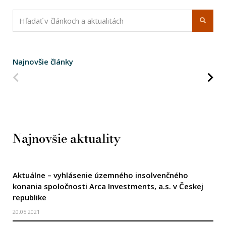
Najnovšie články
Predchádzajúca strana
Na
Najnovšie aktuality
Aktuálne – vyhlásenie územného insolvenčného
konania spoločnosti Arca Investments, a.s. v Českej
republike
20.05.2021