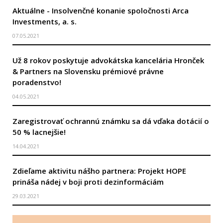
Aktuálne - Insolvenčné konanie spoločnosti Arca
Investments, a. s.
07.05.2021
Už 8 rokov poskytuje advokátska kancelária Hronček
& Partners na Slovensku prémiové právne
poradenstvo!
04.05.2021
Zaregistrovať ochrannú známku sa dá vďaka dotácií o
50 % lacnejšie!
14.04.2021
Zdieľame aktivitu nášho partnera: Projekt HOPE
prináša nádej v boji proti dezinformáciám
29.03.2021