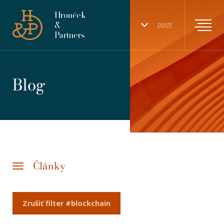
Hronček
&
DIVIZE
Partners
Blog
Články
Zrušiť filter #blockchain