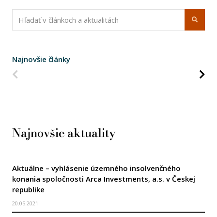
Najnovšie články
Predchádzajúca strana
Na
Najnovšie aktuality
Aktuálne – vyhlásenie územného insolvenčného
konania spoločnosti Arca Investments, a.s. v Českej
republike
20.05.2021