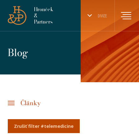
Hronček
&
DIVIZE
Partners
Blog
Články
Zrušiť filter #telemedicine