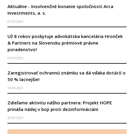
Aktuálne - Insolvenčné konanie spoločnosti Arca
Investments, a. s.
07.05.2021
Už 8 rokov poskytuje advokátska kancelária Hronček
& Partners na Slovensku prémiové právne
poradenstvo!
04.05.2021
Zaregistrovať ochrannú známku sa dá vďaka dotácií o
50 % lacnejšie!
14.04.2021
Zdieľame aktivitu nášho partnera: Projekt HOPE
prináša nádej v boji proti dezinformáciám
29.03.2021