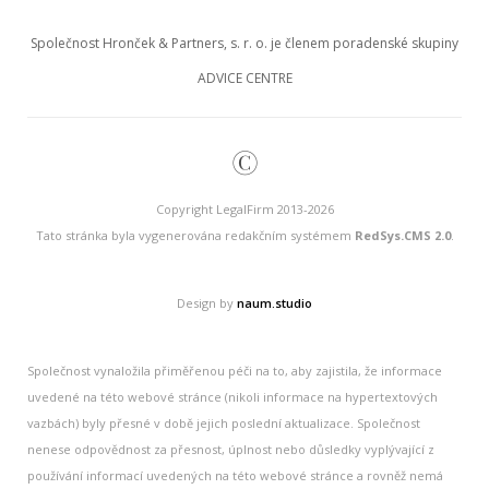
Společnost Hronček & Partners, s. r. o. je členem poradenské skupiny
ADVICE CENTRE
©
Copyright LegalFirm 2013-2026
Tato stránka byla vygenerována redakčním systémem
RedSys.CMS 2.0
.
Design by
naum.studio
Společnost vynaložila přiměřenou péči na to, aby zajistila, že informace
uvedené na této webové stránce (nikoli informace na hypertextových
vazbách) byly přesné v době jejich poslední aktualizace. Společnost
nenese odpovědnost za přesnost, úplnost nebo důsledky vyplývající z
používání informací uvedených na této webové stránce a rovněž nemá