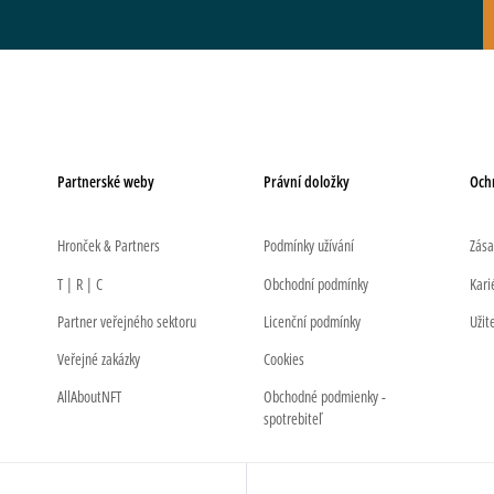
Partnerské weby
Právní doložky
Och
Hronček & Partners
Podmínky užívání
Zása
T | R | C
Obchodní podmínky
Kari
Partner veřejného sektoru
Licenční podmínky
Užit
Veřejné zakázky
Cookies
AllAboutNFT
Obchodné podmienky -
spotrebiteľ