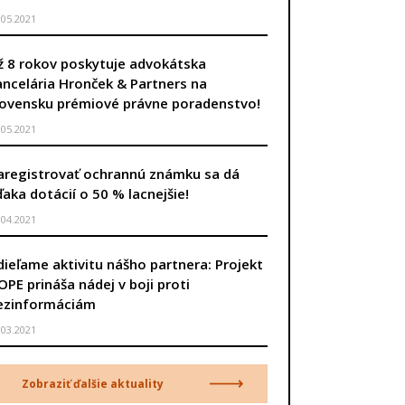
.05.2021
ž 8 rokov poskytuje advokátska
ancelária Hronček & Partners na
lovensku prémiové právne poradenstvo!
.05.2021
aregistrovať ochrannú známku sa dá
ďaka dotácií o 50 % lacnejšie!
.04.2021
dieľame aktivitu nášho partnera: Projekt
OPE prináša nádej v boji proti
ezinformáciám
.03.2021
Zobraziť ďalšie aktuality