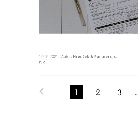
10.05.2021 |Autor:
Hronček & Partners, s.
r. o.
Predchádzajúca strana
1
2
3
..