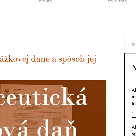
ážkovej dane a spôsob jej
N
A
i
I
20
A
s