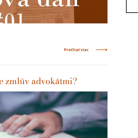
Prečítať viac
ie zmlúv advokátmi?