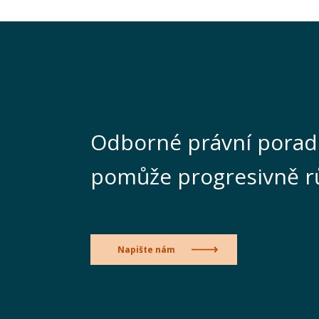
Odborné právní porad
pomůže progresivně r
Napište nám