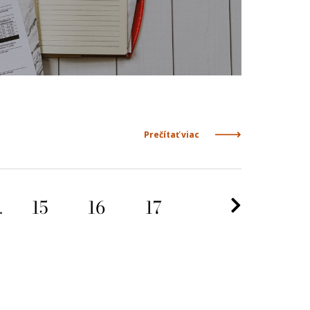
Prečítať viac
Nasleduj
.
15
16
17