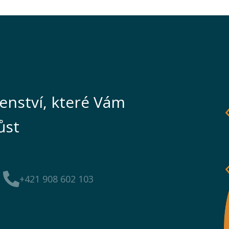
enství, které Vám
ůst
+421 908 602 103