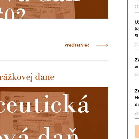
07
U
k
S
04
Prečítať viac
Z
v
zrážkovej dane
14
Z
H
d
29