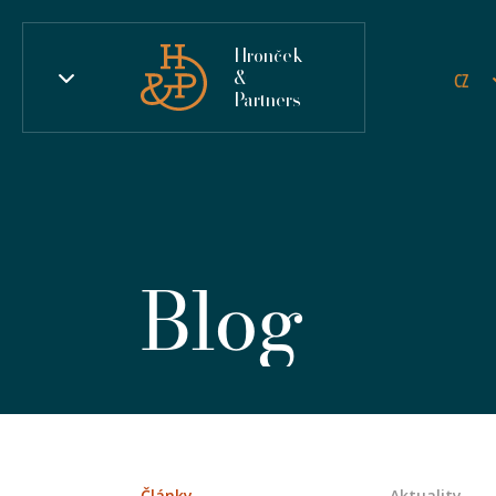
Hronček
&
CZ
Partners
Blog
Články
Aktuality