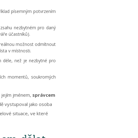
příklad písemným potvrzením
 rozsahu nezbytném pro daný
váře účastníků).
mít reálnou možnost odmítnout
ta v místnosti.
 déle, než je nezbytné pro
jších momentů, soukromých
al jejím jménem,
správcem
adě vystupoval jako osoba
elové situace, ve které