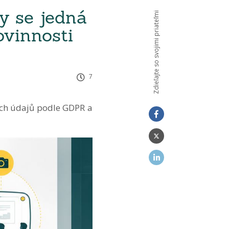
y se jedná
Zdieľajte so svojimi priateľmi
ovinnosti
7
ních údajů podle GDPR a