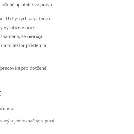
účinně uplatnit svá práva.
n. U chytrých brýlí tento
ný výrobce v praxi
xi znamená, že
nemají
e na to lektor předem a
 zpracování pro dotčené
t
žnosti:
ovaný a jednoznačný; v praxi