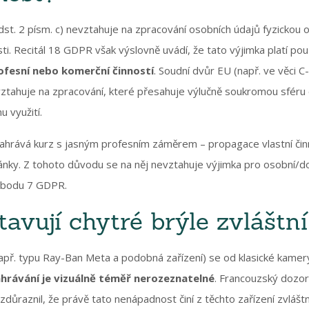
st. 2 písm. c) nevztahuje na zpracování osobních údajů fyzickou 
i. Recitál 18 GDPR však výslovně uvádí, že tato výjimka platí po
rofesní nebo komerční činností
. Soudní dvůr EU (např. ve věci 
evztahuje na zpracování, které přesahuje výlučně soukromou sféru
 využití.
nahrává kurz s jasným profesním záměrem – propagace vlastní činn
nky. Z tohoto důvodu se na něj nevztahuje výjimka pro osobní/d
4 bodu 7 GDPR.
avují chytré brýle zvláštní
apř. typu Ray-Ban Meta a podobná zařízení) se od klasické kamer
hrávání je vizuálně téměř nerozeznatelné
. Francouzský dozo
důraznil, že právě tato nenápadnost činí z těchto zařízení zvláštn