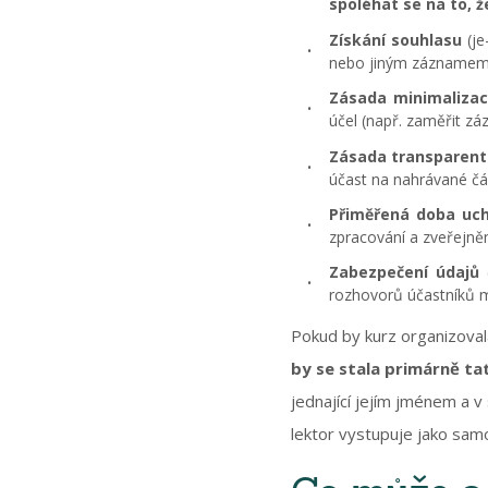
spoléhat se na to, ž
Získání souhlasu
(je
nebo jiným záznamem o
Zásada minimalizac
účel (např. zaměřit zá
Zásada transparentn
účast na nahrávané čá
Přiměřená doba uc
zpracování a zveřejně
Zabezpečení údajů
(
rozhovorů účastníků 
Pokud by kurz organizoval
by se stala primárně ta
jednající jejím jménem a v
lektor vystupuje jako sam