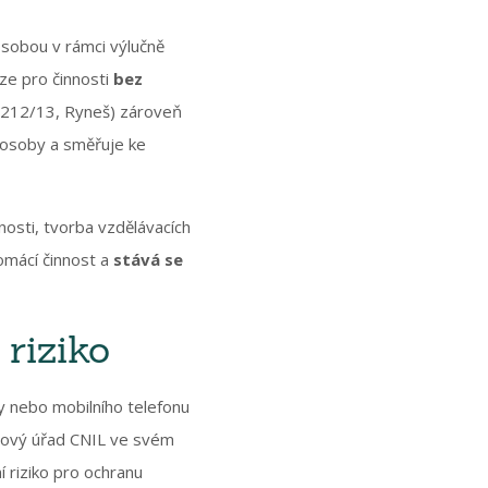
osobou v rámci výlučně
uze pro činnosti
bez
C-212/13, Ryneš) zároveň
 osoby a směřuje ke
osti, tvorba vzdělávacích
omácí činnost a
stává se
 riziko
y nebo mobilního telefonu
rový úřad CNIL ve svém
í riziko pro ochranu