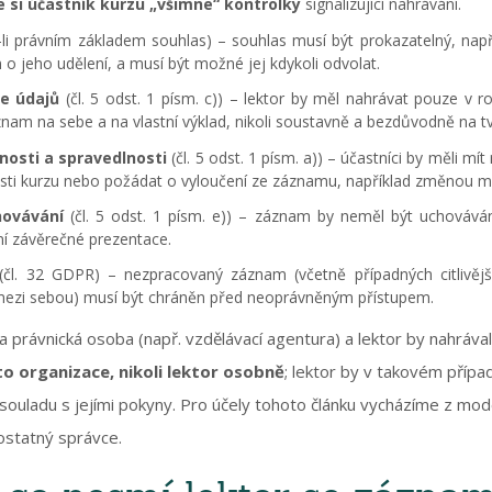
e si účastník kurzu „všimne“ kontrolky
signalizující nahrávání.
-li právním základem souhlas) – souhlas musí být prokazatelný, na
 jeho udělení, a musí být možné jej kdykoli odvolat.
e údajů
(čl. 5 odst. 1 písm. c)) – lektor by měl nahrávat pouze v
znam na sebe a na vlastní výklad, nikoli soustavně a bezdůvodně na t
osti a spravedlnosti
(čl. 5 odst. 1 písm. a)) – účastníci by měli 
sti kurzu nebo požádat o vyloučení ze záznamu, například změnou mís
hovávání
(čl. 5 odst. 1 písm. e)) – záznam by neměl být uchováván
ní závěrečné prezentace.
čl. 32 GDPR) – nezpracovaný záznam (včetně případných citlivě
mezi sebou) musí být chráněn před neoprávněným přístupem.
a právnická osoba (např. vzdělávací agentura) a lektor by nahráv
to organizace, nikoli lektor osobně
; lektor by v takovém příp
 souladu s jejími pokyny. Pro účely tohoto článku vycházíme z mod
ostatný správce.