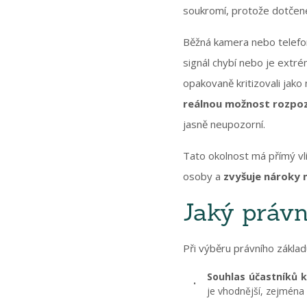
soukromí, protože dotčené
Běžná kamera nebo telefon 
signál chybí nebo je extré
opakovaně kritizovali jako
reálnou možnost rozpoz
jasně neupozorní.
Tato okolnost má přímý vl
osoby a
zvyšuje nároky 
Jaký právn
Při výběru právního základ
Souhlas účastníků 
je vhodnější, zejmén