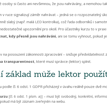
 osoby si často ani nevšimnou, že jsou nahrávány, a nemohou tak 
v ruce signalizují záměr nahrávat – jedná se o rozpoznatelný úko
mně slabý (např. malá LED kontrolka), což řada odborníků i samot
 nedostatečné upozornění pro okolí. Pro účastníky kurzu to v pra
nat, kdy přesně jsou nahráváni
, ani se tomu vyhnout, pokud j
iv na posouzení zákonnosti zpracování – snižuje předvídatelnost
na transparentnost
, které musí správce (lektor) splnit.
í základ může lektor použí
u podle čl. 6 odst. 1 GDPR přicházejí v úvahu reálně pouze dvě mo
kurzu
[čl. 6 odst. 1 písm. a)] – musí být svobodný, konkrétní, inform
a pokud má být záznam zveřejněn na webu.