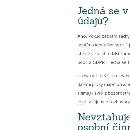
Jedná se v
údajů?
Ano.
Pokud záznam zachycuj
nepřímo identifikovatelní,
stejně jako jeho další zpr
bodu 2 GDPR – jedná se t
U chytrých brýlí je releva
dalšími prvky (např. při an
snímají i zvuk z bezprostř
jejich vzájemné rozhovory
Nevztahuje
osobní čin