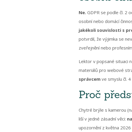
Ne.
GDPR se podle čl. 2 od
osobní nebo domácí činnost
jakékoli souvislosti s p
potvrdil, že výjimka se n
zveřejnění nebo profesnímu
Lektor v popsané situaci 
materiálů pro webové strá
správcem
ve smyslu čl. 
Proč předst
Chytré brýle s kamerou (n
liší v jedné zásadní věci:
na
upozornění z května 2026 z