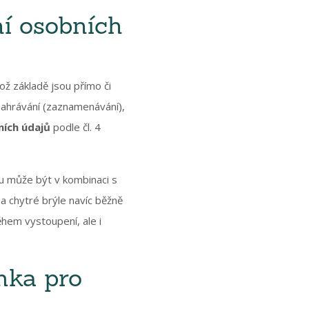
ní osobních
ož základě jsou přímo či
ahrávání (zaznamenávání),
ních údajů
podle čl. 4
u může být v kombinaci s
 a chytré brýle navíc běžně
ěhem vystoupení, ale i
mka pro