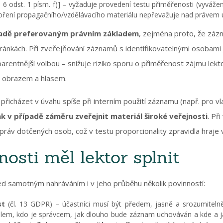
. 6 odst. 1 písm. f)] – vyžaduje provedení testu přiměřenosti (vyváže
oření propagačního/vzdělávacího materiálu nepřevažuje nad právem 
padě preferovaným právním základem
, zejména proto, že záz
ánkách. Při zveřejňování záznamů s identifikovatelnými osobami 
arentnější volbou – snižuje riziko sporu o přiměřenost zájmu lek
m obrazem a hlasem.
řicházet v úvahu spíše při interním použití záznamu (např. pro vl
šak v případě záměru zveřejnit materiál široké veřejnosti
. Př
ráv dotčených osob, což v testu proporcionality zpravidla hraje v
osti měl lektor splnit
ed samotným nahráváním i v jeho průběhu několik povinností:
st
(čl. 13 GDPR) – účastníci musí být předem, jasně a srozumiteln
elem, kdo je správcem, jak dlouho bude záznam uchováván a kde a 