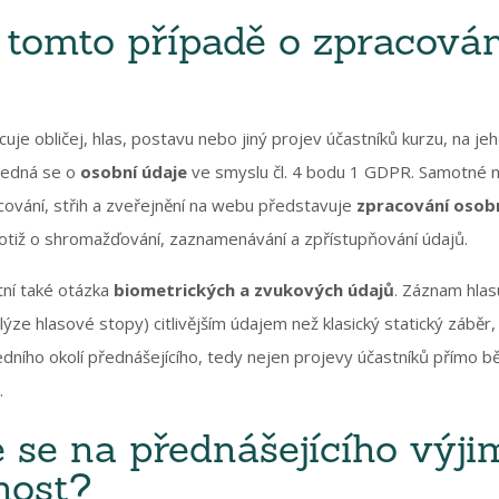
 tomto případě o zpracová
e obličej, hlas, postavu nebo jiný projev účastníků kurzu, na jeh
 jedná se o
osobní údaje
ve smyslu čl. 4 bodu 1 GDPR. Samotné n
acování, střih a zveřejnění na webu představuje
zpracování osob
otiž o shromažďování, zaznamenávání a zpřístupňování údajů.
ntní také otázka
biometrických a zvukových údajů
. Záznam hlas
alýze hlasové stopy) citlivějším údajem než klasický statický záběr,
edního okolí přednášejícího, tedy nejen projevy účastníků přímo b
.
 se na přednášejícího výji
nost?