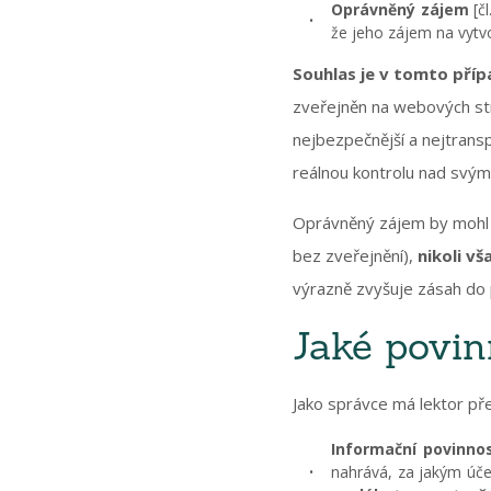
Oprávněný zájem
[čl
že jeho zájem na vytv
Souhlas je v tomto pří
zveřejněn na webových str
nejbezpečnější a nejtransp
reálnou kontrolu nad svý
Oprávněný zájem by mohl p
bez zveřejnění),
nikoli v
výrazně zvyšuje zásah do p
Jaké povinn
Jako správce má lektor př
Informační povinno
nahrává, za jakým úč