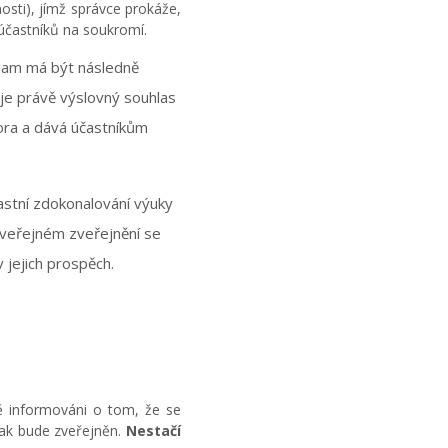
nosti), jímž správce prokáže,
účastníků na soukromí.
nam má být následně
je právě výslovný souhlas
tora a dává účastníkům
astní zdokonalování výuky
i veřejném zveřejnění se
 jejich prospěch.
ě informováni o tom, že se
jak bude zveřejněn.
Nestačí