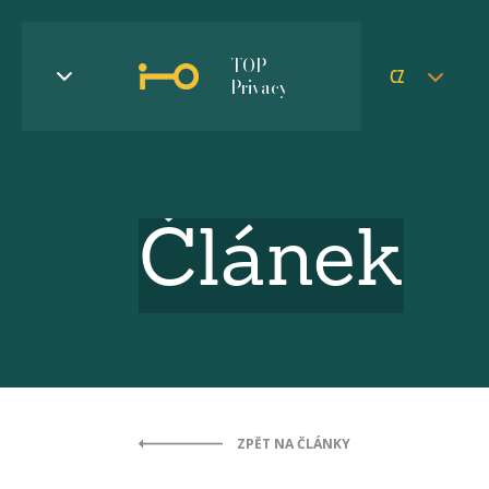
TOP
CZ
Privacy
Článek
ZPĚT NA ČLÁNKY