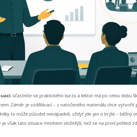
uaci:
účastníte se praktického kurzu a lektor má po celou dobu š
nem. Záměr je vzdělávací – z natočeného materiálu chce vytvořit 
níky to může působit nenápadně, vždyť jde jen o brýle – běžný (m
e však tato situace mnohem složitější, než se na první pohled zdá