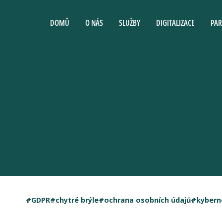
DOMŮ
O NÁS
SLUŽBY
DIGITALIZACE
PAR
#GDPR
#chytré brýle
#ochrana osobních údajů
#kybern