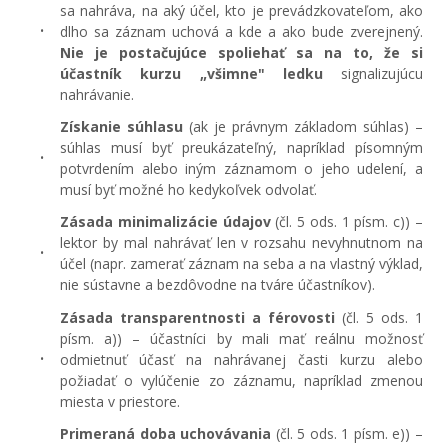
sa nahráva, na aký účel, kto je prevádzkovateľom, ako
dlho sa záznam uchová a kde a ako bude zverejnený.
Nie je postačujúce spoliehať sa na to, že si
účastník kurzu „všimne" ledku
signalizujúcu
nahrávanie.
Získanie súhlasu
(ak je právnym základom súhlas) –
súhlas musí byť preukázateľný, napríklad písomným
potvrdením alebo iným záznamom o jeho udelení, a
musí byť možné ho kedykoľvek odvolať.
Zásada minimalizácie údajov
(čl. 5 ods. 1 písm. c)) –
lektor by mal nahrávať len v rozsahu nevyhnutnom na
účel (napr. zamerať záznam na seba a na vlastný výklad,
nie sústavne a bezdôvodne na tváre účastníkov).
Zásada transparentnosti a férovosti
(čl. 5 ods. 1
písm. a)) – účastníci by mali mať reálnu možnosť
odmietnuť účasť na nahrávanej časti kurzu alebo
požiadať o vylúčenie zo záznamu, napríklad zmenou
miesta v priestore.
Primeraná doba uchovávania
(čl. 5 ods. 1 písm. e)) –