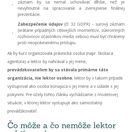
záznam by sa nemal uchovávať dlhšie, než je
nevyhnutné na spracovanie a zverejnenie finálnej
prezentácie.
Zabezpečenie údajov
(čl. 32 GDPR) – surový záznam
(vrátane prípadných citlivejších momentov, súkromných
rozhovorov účastníkov medzi sebou) musí byť chránený
proti neoprávnenému prístupu.
Ak by kurz organizovala právnická osoba (napr. školiaca
agentúra) a lektor by nahrával v jej mene,
prevádzkovateľom by sa stávala primárne táto
organizácia, nie lektor osobne
; lektor by v takom prípade
vystupoval ako osoba konajúca v jej mene a v súlade s jej
pokynmi. Pre účely tohto článku vychádzame z modelovej
situácie, v ktorej lektor vystupuje ako samostatný
prevádzkovateľ.
Čo môže a čo nemôže lektor