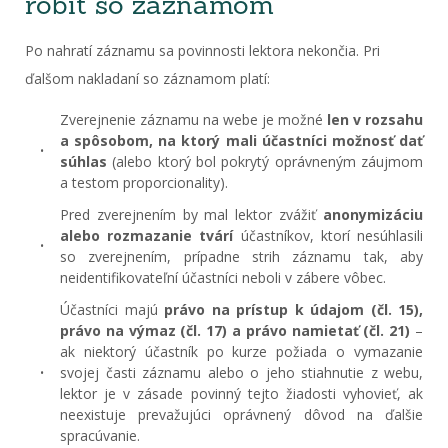
robiť so záznamom
Po nahratí záznamu sa povinnosti lektora nekončia. Pri
ďalšom nakladaní so záznamom platí:
Zverejnenie záznamu na webe je možné
len v rozsahu
a spôsobom, na ktorý mali účastníci možnosť dať
súhlas
(alebo ktorý bol pokrytý oprávneným záujmom
a testom proporcionality).
Pred zverejnením by mal lektor zvážiť
anonymizáciu
alebo rozmazanie tvárí
účastníkov, ktorí nesúhlasili
so zverejnením, prípadne strih záznamu tak, aby
neidentifikovateľní účastníci neboli v zábere vôbec.
Účastníci majú
právo na prístup k údajom (čl. 15),
právo na výmaz (čl. 17) a právo namietať (čl. 21)
–
ak niektorý účastník po kurze požiada o vymazanie
svojej časti záznamu alebo o jeho stiahnutie z webu,
lektor je v zásade povinný tejto žiadosti vyhovieť, ak
neexistuje prevažujúci oprávnený dôvod na ďalšie
spracúvanie.