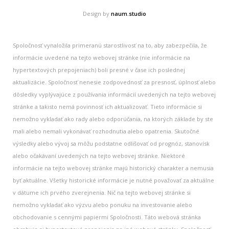
Design by
naum.studio
Spoločnosť vynaložila primeranú starostlivosť na to, aby zabezpečila, že
informácie uvedené na tejto webovej stránke (nie informácie na
hypertextových prepojeniach) boli presné v čase ich poslednej
aktualizácie. Spoločnosť nenesie zodpovednosť za presnosť, úplnosť alebo
dôsledky vyplývajúce z používania informácií uvedených na tejto webovej
stránke a takisto nemá povinnosť ich aktualizovať. Tieto informácie si
nemožno vykladať ako rady alebo odporúčania, na ktorých základe by ste
mali alebo nemali vykonávať rozhodnutia alebo opatrenia. Skutočné
výsledky alebo vývoj sa môžu podstatne odlišovať od prognóz, stanovísk
alebo očakávaní uvedených na tejto webovej stránke. Niektoré
informácie na tejto webovej stránke majú historický charakter a nemusia
byť aktuálne. Všetky historické informácie je nutné považovať za aktuálne
v dátume ich prvého zverejnenia. Nič na tejto webovej stránke si
nemožno vykladať ako výzvu alebo ponuku na investovanie alebo
obchodovanie s cennými papiermi Spoločnosti. Táto webová stránka