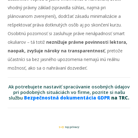
vhodný právny základ (spravidla súhlas, najmä pri
plánovanom zverejnení), dodržať zásadu minimalizácie a
rešpektovať práva dotknutých osôb aj po skončení kurzu.
Osobitnú pozornosť si zasluhuje práve nenápadnosť smart
okuliarov – tá totiž
neznižuje právne povinnosti lektora,
naopak, zvyšuje nároky na transparentnosť
, pretože
účastníci sa bez jasného upozornenia nemajú inú reálnu
možnosť, ako sa o nahrávaní dozvedieť.
Ak potrebujete nastaviť spracúvanie osobných údajov
pri podobných situáciách vo firme, pozrite si našu
službu
Bezpečnostná dokumentácia GDPR
na TRC.