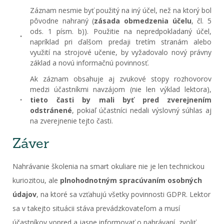
Záznam nesmie byť použitý na iný účel, než na ktorý bol
pôvodne nahraný (
zásada obmedzenia účelu
, čl. 5
ods. 1 písm. b)). Použitie na nepredpokladaný účel,
napríklad pri ďalšom predaji tretím stranám alebo
využití na strojové učenie, by vyžadovalo nový právny
základ a novú informačnú povinnosť.
Ak záznam obsahuje aj zvukové stopy rozhovorov
medzi účastníkmi navzájom (nie len výklad lektora),
tieto časti by mali byť pred zverejnením
odstránené
, pokiaľ účastníci nedali výslovný súhlas aj
na zverejnenie tejto časti.
Záver
Nahrávanie školenia na smart okuliare nie je len technickou
kuriozitou, ale
plnohodnotným spracúvaním osobných
údajov
, na ktoré sa vzťahujú všetky povinnosti GDPR. Lektor
sa v takejto situácii stáva prevádzkovateľom a musí
účastníkov vopred a jasne informovať o nahrávaní, zvoliť