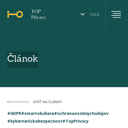
TOP
SEKCIA
Privacy
Článok
SPÄŤ NA ČLÁNKY
#GDPR
#smartokuliare
#ochranaosobnychudajov
#kybernetickabezpecnost
#TopPrivacy