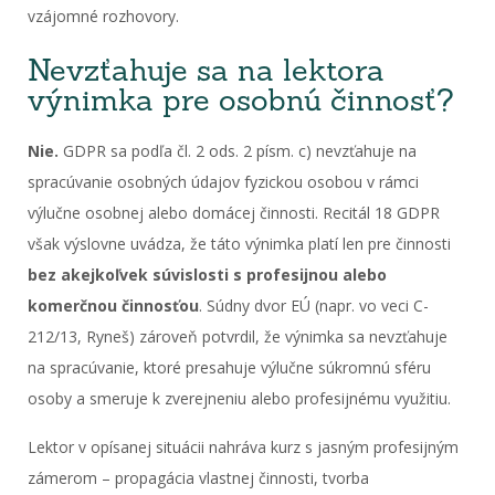
vzájomné rozhovory.
Nevzťahuje sa na lektora
výnimka pre osobnú činnosť?
Nie.
GDPR sa podľa čl. 2 ods. 2 písm. c) nevzťahuje na
spracúvanie osobných údajov fyzickou osobou v rámci
výlučne osobnej alebo domácej činnosti. Recitál 18 GDPR
však výslovne uvádza, že táto výnimka platí len pre činnosti
bez akejkoľvek súvislosti s profesijnou alebo
komerčnou činnosťou
. Súdny dvor EÚ (napr. vo veci C-
212/13, Ryneš) zároveň potvrdil, že výnimka sa nevzťahuje
na spracúvanie, ktoré presahuje výlučne súkromnú sféru
osoby a smeruje k zverejneniu alebo profesijnému využitiu.
Lektor v opísanej situácii nahráva kurz s jasným profesijným
zámerom – propagácia vlastnej činnosti, tvorba