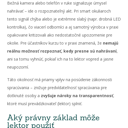
Bežná kamera alebo telefón v ruke signalizuje úmysel
nahrávať – ide o rozpoznateľný akt. Pri smart okuliaroch
tento signál chýba alebo je extrémne slabý (napr. drobná LED
kontrolka), čo viacerí odborníci a aj samotný výrobca v praxi
opakovane kritizovali ako nedostatočné upozornenie pre
okolie. Pre účastníkov kurzu to v praxi znamená, že
nemajú
reálnu možnosť rozpoznať, kedy presne sú nahrávaní
,
ani sa tomu vyhnúť, pokiaľ ich na to lektor vopred a jasne
neupozorní.
Táto okolnosť má priamy vplyv na posúdenie zákonnosti
spracúvania – znižuje predvídateľnosť spracúvania pre
dotknuté osoby a
zvyšuje nároky na transparentnosť
,
ktoré musí prevádzkovateľ (lektor) splniť.
Aký právny základ môže
lektor použiť