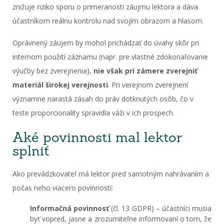
znižuje riziko sporu o primeranosti záujmu lektora a dáva
účastníkom reálnu kontrolu nad svojím obrazom a hlasom.
Oprávnený záujem by mohol prichádzať do úvahy skôr pri
internom použití záznamu (napr. pre vlastné zdokonaľovanie
výučby bez zverejnenia),
nie však pri zámere zverejniť
materiál širokej verejnosti
. Pri verejnom zverejnení
významne narastá zásah do práv dotknutých osôb, čo v
teste proporcionality spravidla váži v ich prospech.
Aké povinnosti mal lektor
splniť
Ako prevádzkovateľ má lektor pred samotným nahrávaním a
počas neho viacero povinností:
Informačná povinnosť
(čl. 13 GDPR) – účastníci musia
byť vopred, jasne a zrozumiteľne informovaní o tom, že