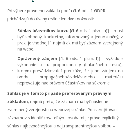
Pri výbere právneho základu podľa čl. 6 ods. 1 GDPR
prichádzajú do úvahy reálne len dve možnosti:
Súhlas účastníkov kurzu
[čl. 6 ods. 1 písm. a)] – musí
byť slobodný, konkrétny, informovaný a jednoznačný; v
praxi je vhodnejší, najmä ak má byť záznam zverejnený
na webe.
Oprávnený záujem
[čl. 6 ods. 1 písm. f)] – vyžaduje
vykonanie testu proporcionality (balančného testu),
ktorým prevádzkovateľ preukáže, že jeho záujem na
tvorbe propagačného/vzdelávacieho materiálu
neprevažuje nad právom účastníkov na súkromie.
Súhlas je v tomto prípade preferovaným právnym
základom
, najmä preto, že záznam má byť následne
zverejnený verejnosti na webovej stránke. Pri zverejňovaní
záznamov s identifikovateľnými osobami je práve explicitný
súhlas najbezpečnejšou a najtransparentnejšou voľbou –