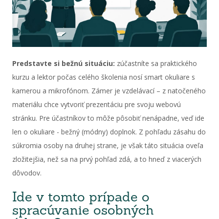
Predstavte si bežnú situáciu:
zúčastníte sa praktického
kurzu a lektor počas celého školenia nosí smart okuliare s
kamerou a mikrofónom. Zámer je vzdelávací – z natočeného
materiálu chce vytvoriť prezentáciu pre svoju webovú
stránku. Pre účastníkov to môže pôsobiť nenápadne, veď ide
len o okuliare - bežný (módny) doplnok. Z pohľadu zásahu do
súkromia osoby na druhej strane, je však táto situácia oveľa
zložitejšia, než sa na prvý pohľad zdá, a to hneď z viacerých
dôvodov.
Ide v tomto prípade o
spracúvanie osobných