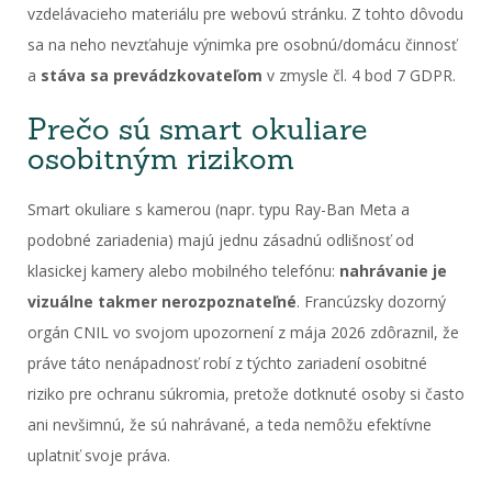
vzdelávacieho materiálu pre webovú stránku. Z tohto dôvodu
sa na neho nevzťahuje výnimka pre osobnú/domácu činnosť
a
stáva sa prevádzkovateľom
v zmysle čl. 4 bod 7 GDPR.
Prečo sú smart okuliare
osobitným rizikom
Smart okuliare s kamerou (napr. typu Ray-Ban Meta a
podobné zariadenia) majú jednu zásadnú odlišnosť od
klasickej kamery alebo mobilného telefónu:
nahrávanie je
vizuálne takmer nerozpoznateľné
. Francúzsky dozorný
orgán CNIL vo svojom upozornení z mája 2026 zdôraznil, že
práve táto nenápadnosť robí z týchto zariadení osobitné
riziko pre ochranu súkromia, pretože dotknuté osoby si často
ani nevšimnú, že sú nahrávané, a teda nemôžu efektívne
uplatniť svoje práva.