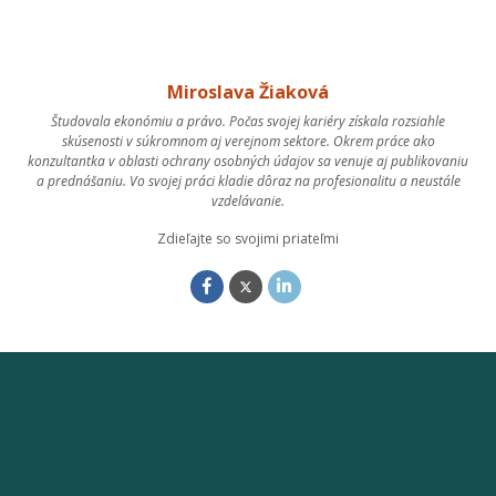
Miroslava Žiaková
Študovala ekonómiu a právo. Počas svojej kariéry získala rozsiahle
skúsenosti v súkromnom aj verejnom sektore. Okrem práce ako
konzultantka v oblasti ochrany osobných údajov sa venuje aj publikovaniu
a prednášaniu. Vo svojej práci kladie dôraz na profesionalitu a neustále
vzdelávanie.
Zdieľajte so svojimi priateľmi