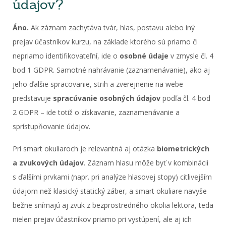
údajov?
Áno.
Ak záznam zachytáva tvár, hlas, postavu alebo iný
prejav účastníkov kurzu, na základe ktorého sú priamo či
nepriamo identifikovateľní, ide o
osobné údaje
v zmysle čl. 4
bod 1 GDPR. Samotné nahrávanie (zaznamenávanie), ako aj
jeho ďalšie spracovanie, strih a zverejnenie na webe
predstavuje
spracúvanie osobných údajov
podľa čl. 4 bod
2 GDPR – ide totiž o získavanie, zaznamenávanie a
sprístupňovanie údajov.
Pri smart okuliaroch je relevantná aj otázka
biometrických
a zvukových údajov
. Záznam hlasu môže byť v kombinácii
s ďalšími prvkami (napr. pri analýze hlasovej stopy) citlivejším
údajom než klasický statický záber, a smart okuliare navyše
bežne snímajú aj zvuk z bezprostredného okolia lektora, teda
nielen prejav účastníkov priamo pri vystúpení, ale aj ich