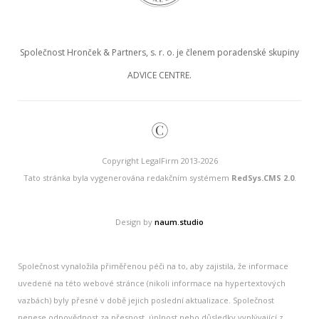
Společnost Hronček & Partners, s. r. o. je členem poradenské skupiny
ADVICE CENTRE.
©
Copyright LegalFirm 2013-2026
Tato stránka byla vygenerována redakčním systémem
RedSys.CMS 2.0
.
Design by
naum.studio
Společnost vynaložila přiměřenou péči na to, aby zajistila, že informace
uvedené na této webové stránce (nikoli informace na hypertextových
vazbách) byly přesné v době jejich poslední aktualizace. Společnost
nenese odpovědnost za přesnost, úplnost nebo důsledky vyplývající z