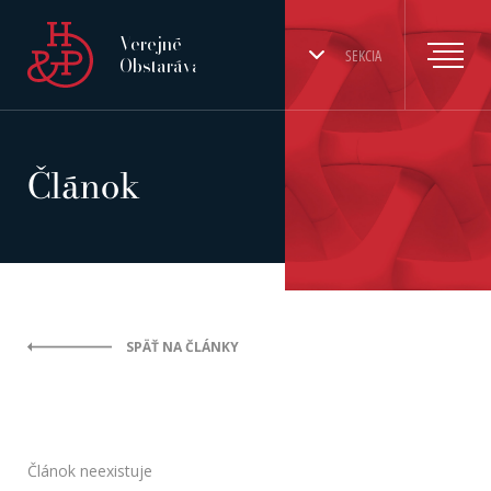
Verejné
SEKCIA
Obstarávanie
Článok
SPÄŤ NA ČLÁNKY
Článok neexistuje