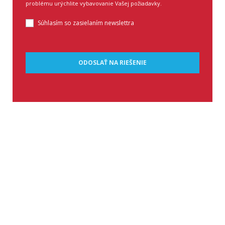
problému urýchlite vybavovanie Vašej požiadavky.
Súhlasím so zasielaním newslettra
ODOSLAŤ NA RIEŠENIE