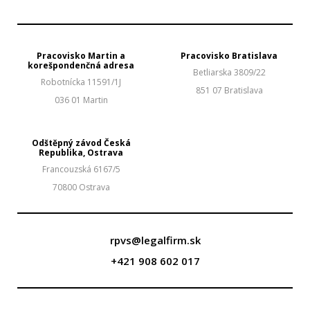
Pracovisko Martin a
Pracovisko Bratislava
korešpondenčná adresa
Betliarska 3809/22
Robotnícka 11591/1J
851 07 Bratislava
036 01 Martin
Odštěpný závod Česká
Republika, Ostrava​
Francouzská 6167/5
70800 Ostrava
rpvs@legalfirm.sk
+421 908 602 017