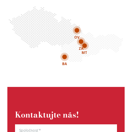
OV
ZA
MT
BA
Kontaktujte nás!