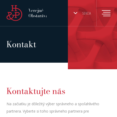
Verejné
SEKCIA
Obstarávanie
Kontakt
Kontaktujte nás
Na začiatku je dôležitý výber správneho a spoľahlivého
partnera. Vyberte si toho správneho partnera pre