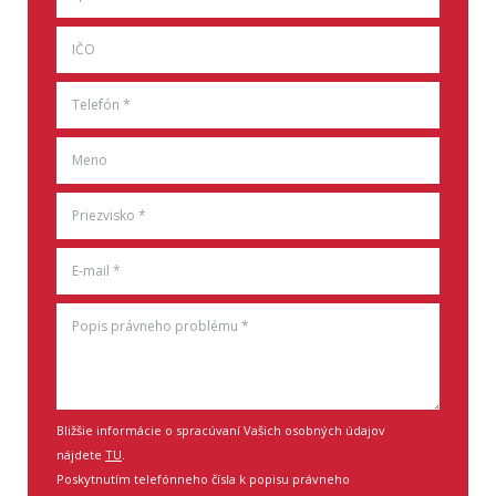
Bližšie informácie o spracúvaní Vašich osobných údajov
nájdete
TU
.
Poskytnutím telefónneho čísla k popisu právneho