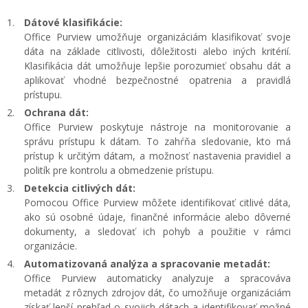
Dátové klasifikácie:
Office Purview umožňuje organizáciám klasifikovať svoje
dáta na základe citlivosti, dôležitosti alebo iných kritérií.
Klasifikácia dát umožňuje lepšie porozumieť obsahu dát a
aplikovať vhodné bezpečnostné opatrenia a pravidlá
prístupu.
Ochrana dát:
Office Purview poskytuje nástroje na monitorovanie a
správu prístupu k dátam. To zahŕňa sledovanie, kto má
prístup k určitým dátam, a možnosť nastavenia pravidiel a
politík pre kontrolu a obmedzenie prístupu.
Detekcia citlivých dát:
Pomocou Office Purview môžete identifikovať citlivé dáta,
ako sú osobné údaje, finančné informácie alebo dôverné
dokumenty, a sledovať ich pohyb a použitie v rámci
organizácie.
Automatizovaná analýza a spracovanie metadát:
Office Purview automaticky analyzuje a spracováva
metadát z rôznych zdrojov dát, čo umožňuje organizáciám
získať lepší prehľad o svojich dátach a identifikovať možné