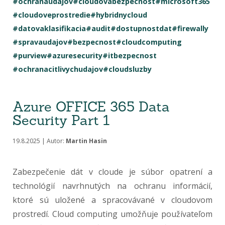
#ochranaudajov
#cloudovabezpecnost
#microsoft365
#cloudoveprostredie
#hybridnycloud
#datovaklasifikacia
#audit
#dostupnostdat
#firewally
#spravaudajov
#bezpecnost
#cloudcomputing
#purview
#azuresecurity
#itbezpecnost
#ochranacitlivychudajov
#cloudsluzby
Azure OFFICE 365 Data
Security Part 1
19.8.2025 | Autor:
Martin Hasin
Zabezpečenie dát v cloude je súbor opatrení a
technológií navrhnutých na ochranu informácií,
ktoré sú uložené a spracovávané v cloudovom
prostredí. Cloud computing umožňuje používateľom