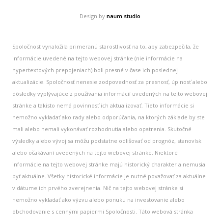
Design by
naum.studio
Spoločnosť vynaložila primeranú starostlivosť na to, aby zabezpečila, že
informácie uvedené na tejto webovej stránke (nie informácie na
hypertextových prepojeniach) boli presné v čase ich poslednej
aktualizácie. Spoločnosť nenesie zodpovednosť za presnosť, úplnosť alebo
dôsledky vyplývajúce z používania informácií uvedených na tejto webovej
stránke a takisto nemá povinnosť ich aktualizovať. Tieto informácie si
nemožno vykladať ako rady alebo odporúčania, na ktorých základe by ste
mali alebo nemali vykonávať rozhodnutia alebo opatrenia. Skutočné
výsledky alebo vývoj sa môžu podstatne odlišovať od prognóz, stanovísk
alebo očakávaní uvedených na tejto webovej stránke. Niektoré
informácie na tejto webovej stránke majú historický charakter a nemusia
byť aktuálne. Všetky historické informácie je nutné považovať za aktuálne
v dátume ich prvého zverejnenia. Nič na tejto webovej stránke si
nemožno vykladať ako výzvu alebo ponuku na investovanie alebo
obchodovanie s cennými papiermi Spoločnosti. Táto webová stránka