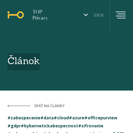
TOP
SEKCIA
Privacy
Článok
SPÄŤ NA ČLÁNKY
#zabezpecenie
#data
#cloud
#azure
#officepurview
#gdpr
#kybernetickabezpecnost
#sifrovanie