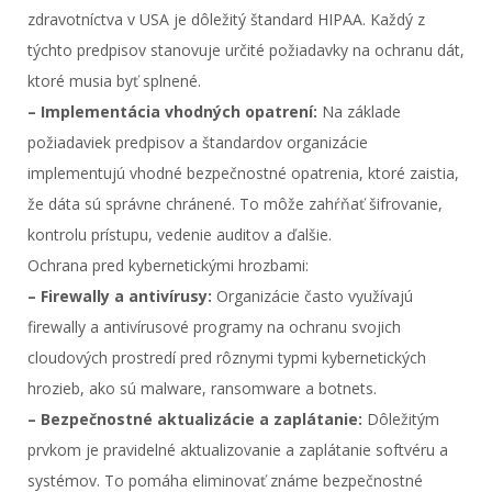
zdravotníctva v USA je dôležitý štandard HIPAA. Každý z
týchto predpisov stanovuje určité požiadavky na ochranu dát,
ktoré musia byť splnené.
– Implementácia vhodných opatrení:
Na základe
požiadaviek predpisov a štandardov organizácie
implementujú vhodné bezpečnostné opatrenia, ktoré zaistia,
že dáta sú správne chránené. To môže zahŕňať šifrovanie,
kontrolu prístupu, vedenie auditov a ďalšie.
Ochrana pred kybernetickými hrozbami:
– Firewally a antivírusy:
Organizácie často využívajú
firewally a antivírusové programy na ochranu svojich
cloudových prostredí pred rôznymi typmi kybernetických
hrozieb, ako sú malware, ransomware a botnets.
– Bezpečnostné aktualizácie a zaplátanie:
Dôležitým
prvkom je pravidelné aktualizovanie a zaplátanie softvéru a
systémov. To pomáha eliminovať známe bezpečnostné