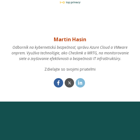
Martin Hasin
Odborník na kybernetickú bezpečnosť, správu Azure Cloud a VMware
onprem. Využíva technológie, ako Checkmk a MRTG, na monitorovanie
siete a zvyšovanie efektívnosti a bezpečnosti IT infraštruktúry.
Zdieľajte so svojimi priateľmi