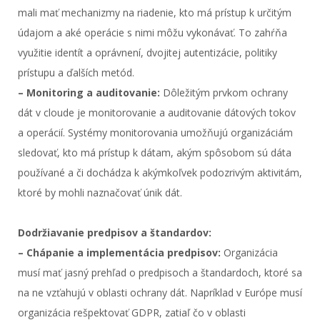
mali mať mechanizmy na riadenie, kto má prístup k určitým
údajom a aké operácie s nimi môžu vykonávať. To zahŕňa
využitie identít a oprávnení, dvojitej autentizácie, politiky
prístupu a ďalších metód.
– Monitoring a auditovanie:
Dôležitým prvkom ochrany
dát v cloude je monitorovanie a auditovanie dátových tokov
a operácií. Systémy monitorovania umožňujú organizáciám
sledovať, kto má prístup k dátam, akým spôsobom sú dáta
používané a či dochádza k akýmkoľvek podozrivým aktivitám,
ktoré by mohli naznačovať únik dát.
Dodržiavanie predpisov a štandardov:
– Chápanie a implementácia predpisov:
Organizácia
musí mať jasný prehľad o predpisoch a štandardoch, ktoré sa
na ne vzťahujú v oblasti ochrany dát. Napríklad v Európe musí
organizácia rešpektovať GDPR, zatiaľ čo v oblasti