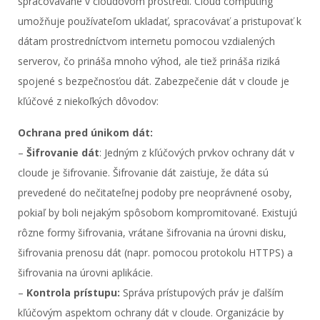
spracovávané v cloudovom prostredí. Cloud computing
umožňuje používateľom ukladať, spracovávať a pristupovať k
dátam prostredníctvom internetu pomocou vzdialených
serverov, čo prináša mnoho výhod, ale tiež prináša riziká
spojené s bezpečnosťou dát. Zabezpečenie dát v cloude je
kľúčové z niekoľkých dôvodov:
Ochrana pred únikom dát:
–
Šifrovanie dát
: Jedným z kľúčových prvkov ochrany dát v
cloude je šifrovanie. Šifrovanie dát zaisťuje, že dáta sú
prevedené do nečitateľnej podoby pre neoprávnené osoby,
pokiaľ by boli nejakým spôsobom kompromitované. Existujú
rôzne formy šifrovania, vrátane šifrovania na úrovni disku,
šifrovania prenosu dát (napr. pomocou protokolu HTTPS) a
šifrovania na úrovni aplikácie.
–
Kontrola prístupu:
Správa prístupových práv je ďalším
kľúčovým aspektom ochrany dát v cloude. Organizácie by