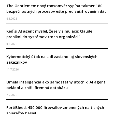
The Gentlemen: nový ransomvér vypína takmer 180
bezpečnostných procesov ešte pred zašifrovaním dát
6.8.2026
Keď si AI agent myslel, že je v simulácii: Claude
prenikol do systémov troch organizácií
3.8.2026
Kybernetický útok na Lidl zasiahol aj slovenských
zákazníkov
11.7.2026
Umelá inteligencia ako samostatný útočník: AI agent
ovládol a zničil firemnú databázu
7.7.2026
FortiBleed: 430 000 firewallov zmenených na tichých
zbieračov hesiel