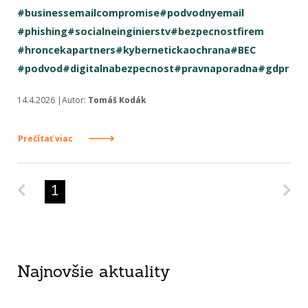
#businessemailcompromise
#podvodnyemail
#phishing
#socialneinginierstv
#bezpecnostfirem
#hroncekapartners
#kybernetickaochrana
#BEC
#podvod
#digitalnabezpecnost
#pravnaporadna
#gdpr
14.4.2026 |Autor:
Tomáš Kodák
Prečítať viac
Predchádzajúca strana
Na
1
Najnovšie aktuality