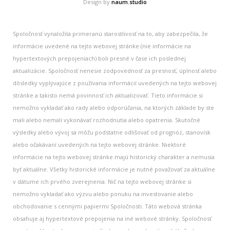
Design by
naum.studio
Spoločnosť vynaložila primeranú starostlivosť na to, aby zabezpečila, že
informácie uvedené na tejto webovej stránke (nie informácie na
hypertextových prepojeniach) boli presné v čase ich poslednej
aktualizácie. Spoločnosť nenesie zodpovednosť za presnosť, úplnosť alebo
dôsledky vyplývajúce z používania informácií uvedených na tejto webovej
stránke a takisto nemá povinnosť ich aktualizovať. Tieto informácie si
nemožno vykladať ako rady alebo odporúčania, na ktorých základe by ste
mali alebo nemali vykonávať rozhodnutia alebo opatrenia. Skutočné
výsledky alebo vývoj sa môžu podstatne odlišovať od prognóz, stanovísk
alebo očakávaní uvedených na tejto webovej stránke. Niektoré
informácie na tejto webovej stránke majú historický charakter a nemusia
byť aktuálne. Všetky historické informácie je nutné považovať za aktuálne
v dátume ich prvého zverejnenia. Nič na tejto webovej stránke si
nemožno vykladať ako výzvu alebo ponuku na investovanie alebo
obchodovanie s cennými papiermi Spoločnosti. Táto webová stránka
obsahuje aj hypertextové prepojenia na iné webové stránky. Spoločnosť