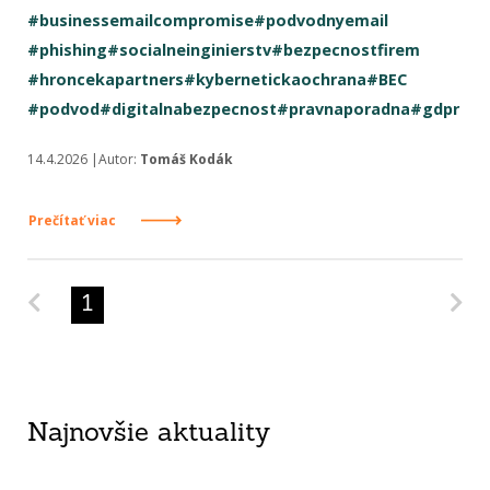
#businessemailcompromise
#podvodnyemail
#phishing
#socialneinginierstv
#bezpecnostfirem
#hroncekapartners
#kybernetickaochrana
#BEC
#podvod
#digitalnabezpecnost
#pravnaporadna
#gdpr
14.4.2026 |Autor:
Tomáš Kodák
Prečítať viac
Predchádzajúca strana
Na
1
Najnovšie aktuality