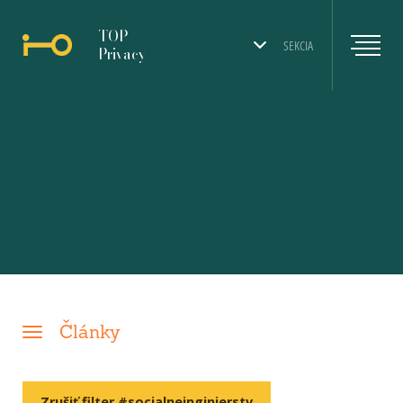
TOP
SEKCIA
Privacy
Články
Zrušiť filter #socialneinginierstv