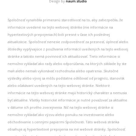
Design by
naum.studio
Spoločnosť vynaložila primeranú starostlivosť na to, aby zabezpečila, že
informácie uvedené na tejto webovej stránke (nie informácie na
hypertextových prepojeniach) boli presné v čase ich poslednej
aktualizácie. Spoločnosť nenesie zodpovednosť za presnosť, úplnosť alebo
dôsledky vyplývajúce z používania informácií uvedených na tejto webovej
stránke a takisto nemá povinnosť ich aktualizovať. Tieto informácie si
nemožno vykladať ako rady alebo odporúčania, na ktorých základe by ste
mali alebo nemali vykonávať rozhodnutia alebo opatrenia. Skutočné
výsledky alebo vývoj sa môžu podstatne odlišovať od prognóz, stanovísk
alebo očakávaní uvedených na tejto webovej stránke. Niektoré
informácie na tejto webovej stránke majú historický charakter a nemusia
byť aktuálne. Všetky historické informácie je nutné považovať za aktuálne
v dátume ich prvého zverejnenia. Nič na tejto webovej stránke si
nemožno vykladať ako výzvu alebo ponuku na investovanie alebo
obchodovanie s cennými papiermi Spoločnosti. Táto webová stránka
obsahuje aj hypertextové prepojenia na iné webové stránky. Spoločnosť