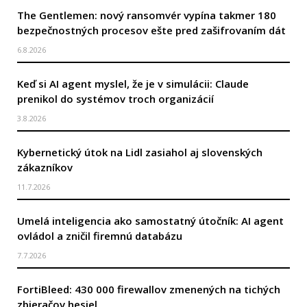
The Gentlemen: nový ransomvér vypína takmer 180
bezpečnostných procesov ešte pred zašifrovaním dát
6.8.2026
Keď si AI agent myslel, že je v simulácii: Claude
prenikol do systémov troch organizácií
3.8.2026
Kybernetický útok na Lidl zasiahol aj slovenských
zákazníkov
11.7.2026
Umelá inteligencia ako samostatný útočník: AI agent
ovládol a zničil firemnú databázu
7.7.2026
FortiBleed: 430 000 firewallov zmenených na tichých
zbieračov hesiel