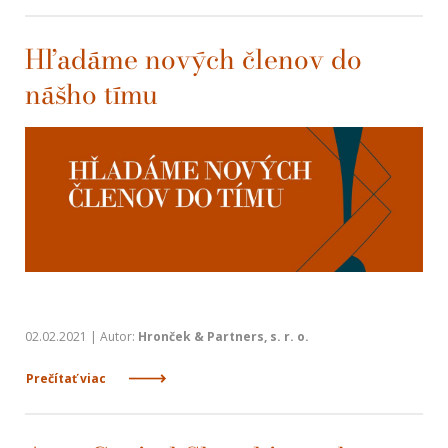
Hľadáme nových členov do
nášho tímu
02.02.2021 | Autor:
Hronček & Partners, s. r. o.
Prečítať viac