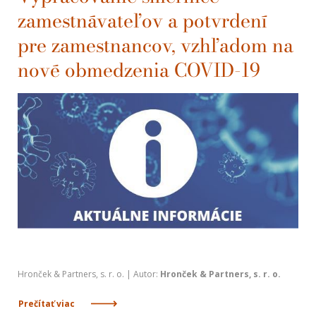
zamestnávateľov a potvrdení
pre zamestnancov, vzhľadom na
nové obmedzenia COVID-19
Hronček & Partners, s. r. o. | Autor:
Hronček & Partners, s. r. o.
Prečítať viac