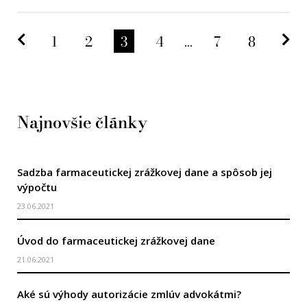
Predchádzajúca strana
Na
1
2
3
4
...
7
8
Najnovšie články
Sadzba farmaceutickej zrážkovej dane a spôsob jej
výpočtu
23.06.2021
Úvod do farmaceutickej zrážkovej dane
21.06.2021
Aké sú výhody autorizácie zmlúv advokátmi?