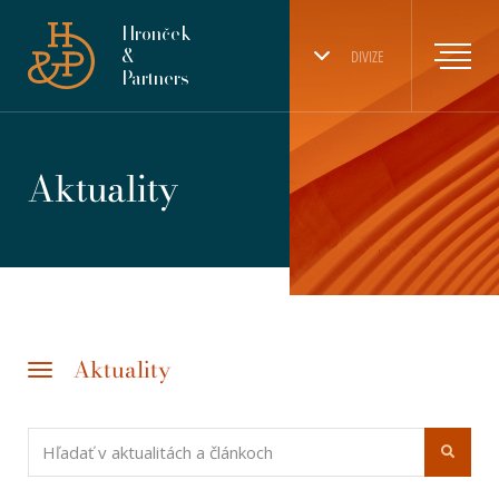
Hronček
&
DIVIZE
Partners
Aktuality
Aktuality