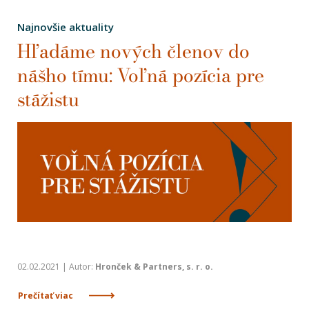
Najnovšie aktuality
Hľadáme nových členov do
nášho tímu: Voľná pozícia pre
stážistu
02.02.2021 | Autor:
Hronček & Partners, s. r. o.
Prečítať viac