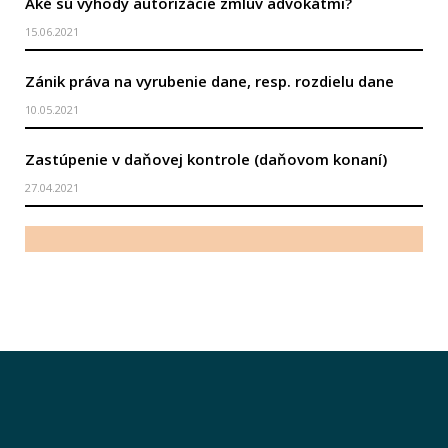
Aké sú výhody autorizácie zmlúv advokátmi?
15.06.2021
Zánik práva na vyrubenie dane, resp. rozdielu dane
10.05.2021
Zastúpenie v daňovej kontrole (daňovom konaní)
27.04.2021