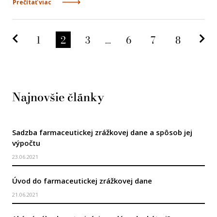
Prečítať viac
Predchádzajúca strana
Na
1
2
3
...
6
7
8
Najnovšie články
Sadzba farmaceutickej zrážkovej dane a spôsob jej
výpočtu
23.06.2021
Úvod do farmaceutickej zrážkovej dane
21.06.2021