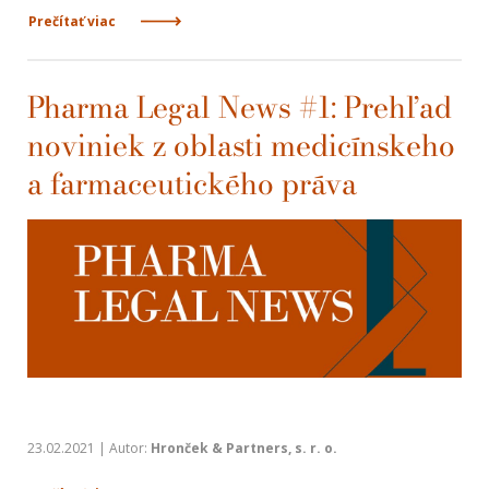
Prečítať viac
Pharma Legal News #1: Prehľad
noviniek z oblasti medicínskeho
a farmaceutického práva
23.02.2021 | Autor:
Hronček & Partners, s. r. o.