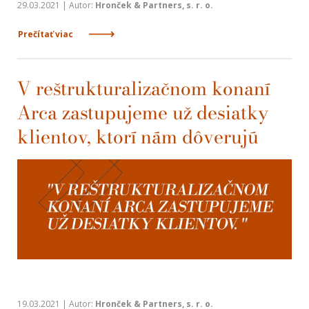
29.03.2021 | Autor:
Hronček & Partners, s. r. o.
Prečítať viac
V reštrukturalizačnom konaní
Arca zastupujeme už desiatky
klientov, ktorí nám dôverujú
19.03.2021 | Autor:
Hronček & Partners, s. r. o.