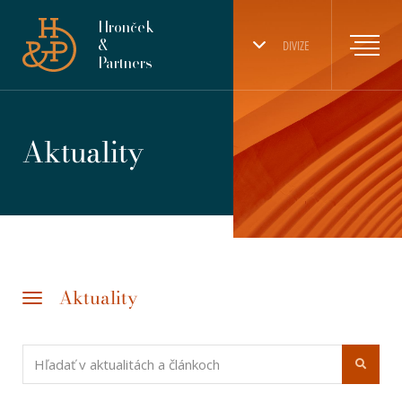
Hronček
&
DIVIZE
Partners
Aktuality
Aktuality