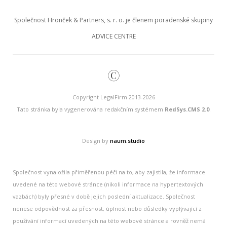
Společnost Hronček & Partners, s. r. o. je členem poradenské skupiny
ADVICE CENTRE
©
Copyright LegalFirm 2013-2026
Tato stránka byla vygenerována redakčním systémem
RedSys.CMS 2.0
.
Design by
naum.studio
Společnost vynaložila přiměřenou péči na to, aby zajistila, že informace
uvedené na této webové stránce (nikoli informace na hypertextových
vazbách) byly přesné v době jejich poslední aktualizace. Společnost
nenese odpovědnost za přesnost, úplnost nebo důsledky vyplývající z
používání informací uvedených na této webové stránce a rovněž nemá