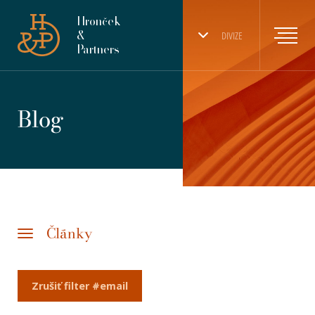
Hronček
&
DIVIZE
Partners
Blog
Články
Zrušiť filter #email