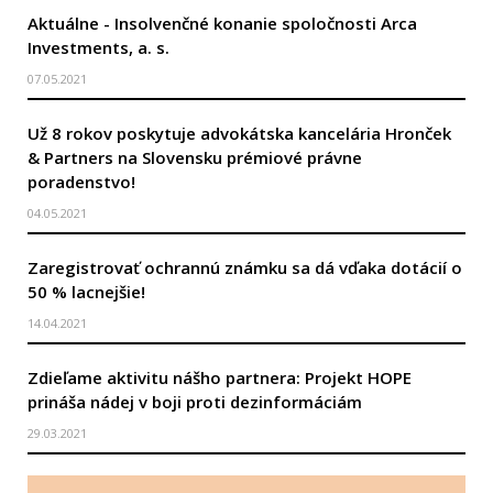
Aktuálne - Insolvenčné konanie spoločnosti Arca
Investments, a. s.
07.05.2021
Už 8 rokov poskytuje advokátska kancelária Hronček
& Partners na Slovensku prémiové právne
poradenstvo!
04.05.2021
Zaregistrovať ochrannú známku sa dá vďaka dotácií o
50 % lacnejšie!
14.04.2021
Zdieľame aktivitu nášho partnera: Projekt HOPE
prináša nádej v boji proti dezinformáciám
29.03.2021