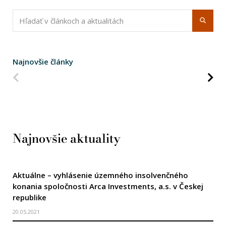
Najnovšie články
Predchádzajúca strana
Na
Najnovšie aktuality
Aktuálne – vyhlásenie územného insolvenčného
konania spoločnosti Arca Investments, a.s. v Českej
republike
20.05.2021