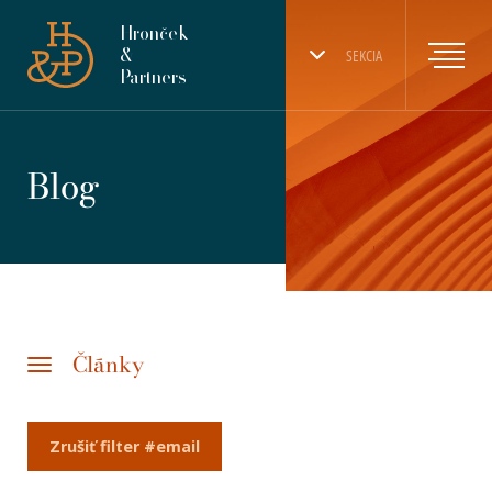
Hronček
&
SEKCIA
Partners
Blog
Články
Zrušiť filter #email