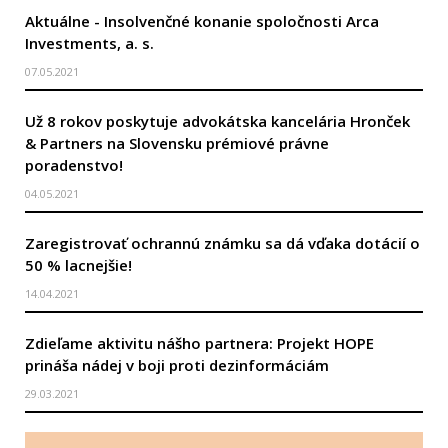
Aktuálne - Insolvenčné konanie spoločnosti Arca
Investments, a. s.
07.05.2021
Už 8 rokov poskytuje advokátska kancelária Hronček
& Partners na Slovensku prémiové právne
poradenstvo!
04.05.2021
Zaregistrovať ochrannú známku sa dá vďaka dotácií o
50 % lacnejšie!
14.04.2021
Zdieľame aktivitu nášho partnera: Projekt HOPE
prináša nádej v boji proti dezinformáciám
29.03.2021