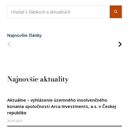
Najnovšie články
Predchádzajúca strana
Na
Najnovšie aktuality
Aktuálne – vyhlásenie územného insolvenčného
konania spoločnosti Arca Investments, a.s. v Českej
republike
20.05.2021