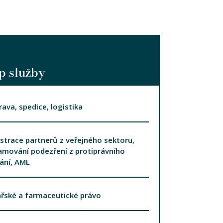
p služby
ava, spedice, logistika
strace partnerů z veřejného sektoru,
mování podezření z protiprávního
ání, AML
řské a farmaceutické právo