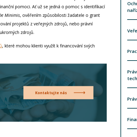
Ochr
nanční pomoci. Ať už se jedná o pomoc s identifikací
naří
De Minimis
, ověřením způsobilosti žadatele o grant
ování projektů z veřejných zdrojů, nebo právní
Veře
oukromých zdrojů.
ů
, které mohou klienti využít k financování svých
Prac
Práv
tech
Kontaktujte nás
Prá
Fina