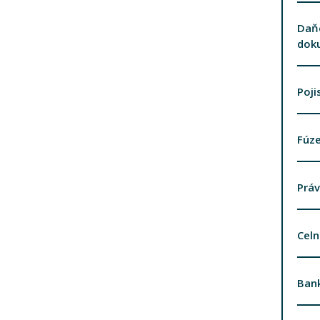
Daňo
dok
Poji
Fúze
Práv
Celn
Bank