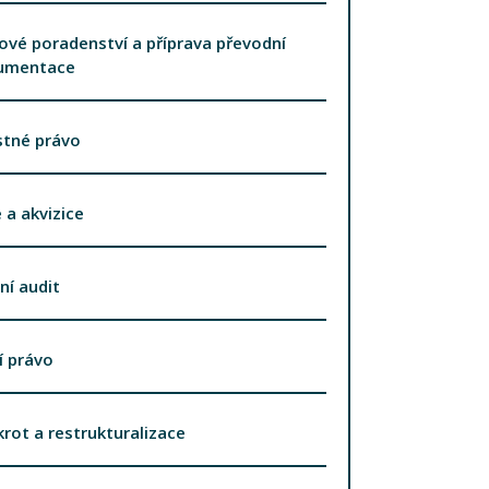
vé poradenství a příprava převodní
umentace
stné právo
 a akvizice
ní audit
í právo
rot a restrukturalizace