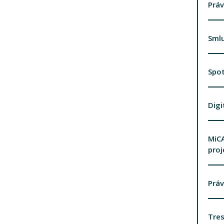
Prá
Smlu
Spot
Digi
MiCA
proj
Práv
Tres