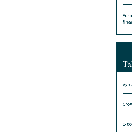
Euro
fina
Ta
Výho
Cro
E-c