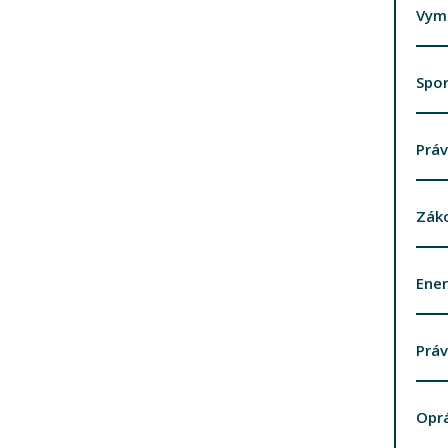
Vym
Spor
Práv
Záko
Ener
Práv
Opr