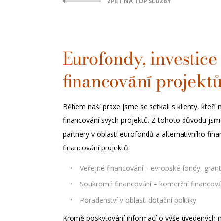
ZPĚT NA TOP SLUŽBY
Eurofondy, investice 
financování projekt
Během naší praxe jsme se setkali s klienty, kteří 
financování svých projektů. Z tohoto důvodu jsme 
partnery v oblasti eurofondů a alternativního f
financování projektů.
Veřejné financování – evropské fondy, gran
Soukromé financování – komerční financován
Poradenství v oblasti dotační politiky
Kromě poskytování informací o výše uvedených