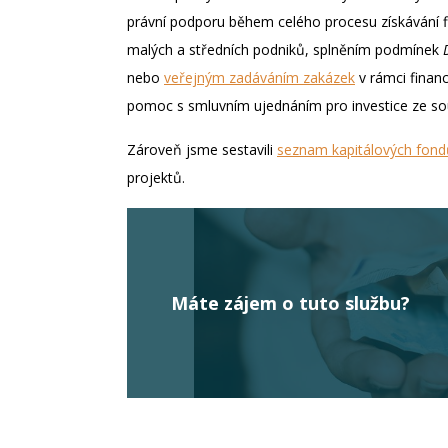
právní podporu během celého procesu získávání fi
malých a středních podniků, splněním podmínek
nebo
veřejným zadáváním zakázek
v rámci financ
pomoc s smluvním ujednáním pro investice ze s
Zároveň jsme sestavili
seznam kapitálových fond
projektů.
Máte zájem o tuto službu?