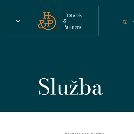
Hronček
&
CZ
Partners
Služba