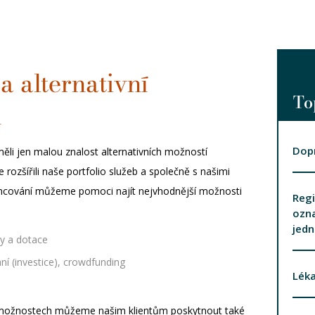
a alternativní
To
ů
Dopr
měli jen malou znalost alternativních možností
rozšířili naše portfolio služeb a společně s našimi
inancování můžeme pomoci najít nejvhodnější možnosti
Regi
ozna
jedn
ty a dotace
í (investice), crowdfunding
Léka
 možnostech můžeme našim klientům poskytnout také