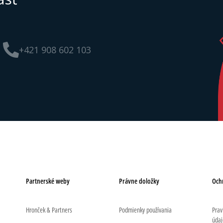
+421 908 602 103
Partnerské weby
Právne doložky
Och
Hronček & Partners
Podmienky používania
Prav
údaj