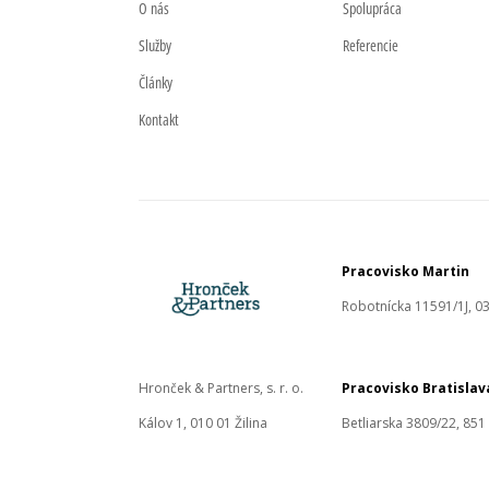
O nás
Spolupráca
Služby
Referencie
Články
Kontakt
Pracovisko Martin
Robotnícka 11591/1J, 03
Hronček & Partners, s. r. o.
Pracovisko Bratislav
Kálov 1, 010 01 Žilina
Betliarska 3809/22, 851