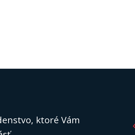
enstvo, ktoré Vám
ásť