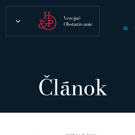
Verejné
Obstarávanie
SK
Článok