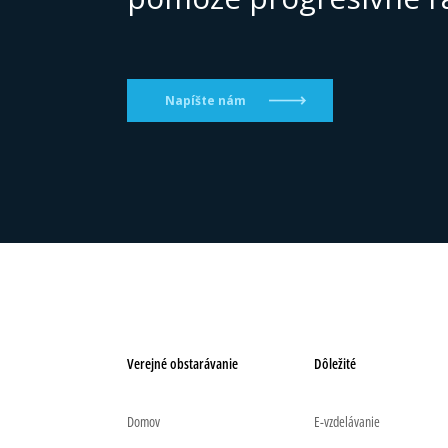
Napíšte nám
Verejné obstarávanie
Dôležité
Domov
E-vzdelávanie