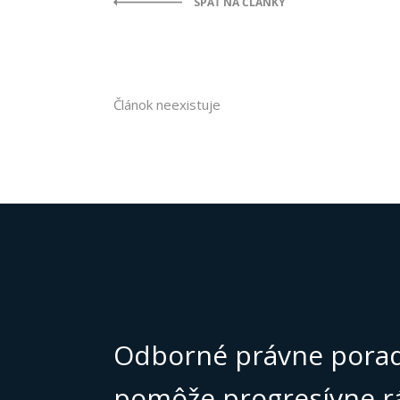
SPÄŤ NA ČLÁNKY
Článok neexistuje
Odborné právne porad
pomôže progresívne r