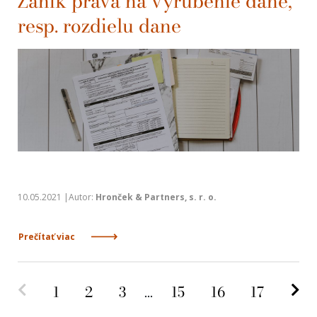
Zánik práva na vyrubenie dane,
resp. rozdielu dane
10.05.2021 |Autor:
Hronček & Partners, s. r. o.
Prečítať viac
Predchádzajúca strana
Na
1
2
3
...
15
16
17