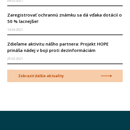
04.05.2021
Zaregistrovať ochrannú známku sa dá vďaka dotácií o
50 % lacnejšie!
14.04.2021
Zdieľame aktivitu nášho partnera: Projekt HOPE
prináša nádej v boji proti dezinformáciám
29.03.2021
Zobraziť ďalšie aktuality