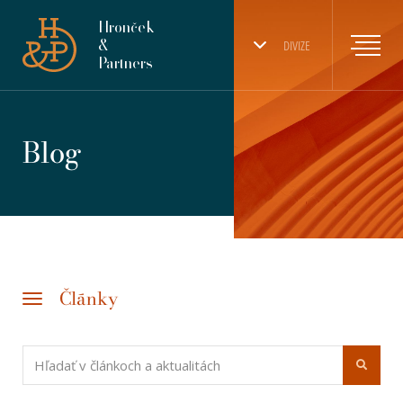
Hronček
&
DIVIZE
Partners
Blog
Články