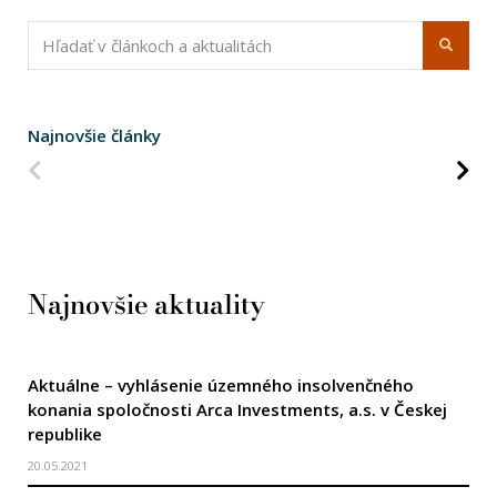
Najnovšie články
Predchádzajúca strana
Na
Najnovšie aktuality
Aktuálne – vyhlásenie územného insolvenčného
konania spoločnosti Arca Investments, a.s. v Českej
republike
20.05.2021