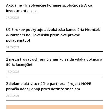
Aktuálne - Insolvenčné konanie spoločnosti Arca
Investments, a. s.
07.05.2021
Už 8 rokov poskytuje advokátska kancelária Hronček
& Partners na Slovensku prémiové právne
poradenstvo!
04.05.2021
Zaregistrovať ochrannú známku sa dá vďaka dotácií o
50 % lacnejšie!
14.04.2021
Zdieľame aktivitu nášho partnera: Projekt HOPE
prináša nádej v boji proti dezinformáciám
29.03.2021