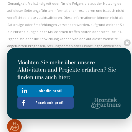
Genauigkeit, Vollständigkeit oder für die Folgen, die aus der Nutzung der
auf dieser Seite angeführten Informationen resultieren und ist auch nicht
verpflichtet, diese zu aktualisieren. Diese Informationen können nicht als
Ratschläge oder Empfehlungen verstanden werden, aufgrund welcher Sie
die Entscheidungen oder Maßnahmen treffen sollten oder nicht. Die IST-
Ergebnisse oder die Entwicklung können von den auf dieser Webseite
angeführten Prognosen, Stellungnahmen oder Erwartungen abweichen.
Einige Informationen auf dieser Internetseite haben einen historischen
Charakter und müssen nicht aktuell sein. Alle historischen Informationen
Möchten Sie mehr über unsere
sind als aktuell am Datum ihrer ersten Veröffentlichung zu halten. Nichts
Aktivitäten und Projekte erfahren? Sie
an dieser Internetseite kann als Herausforderung oder Investitions- oder
finden uns auch hier:
Geschäftsangebot mit Wertpapieren der Gesellschaft ausgelegt werden.
Diese Internetseite enthält auch Hypertext-Verlinkungen auf andere
Linkedin profil
Internetseiten. Die Gesellschaft übernimmt weder die Kontrolle, noch
die Verantwortung für beliebige Informationen oder Stellungnahmen
Facebook profil
angeführt auf anderen Internetseiten.