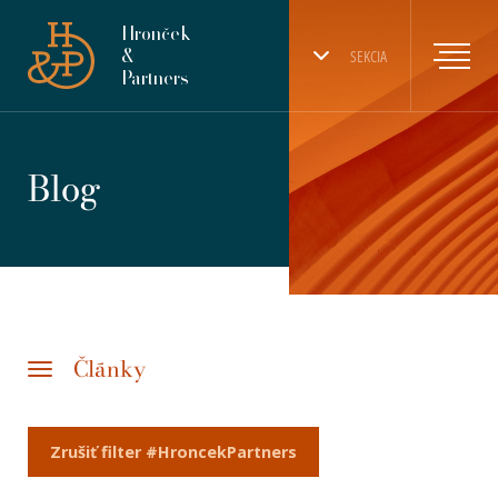
Hronček
&
SEKCIA
Partners
Blog
Články
Zrušiť filter #HroncekPartners