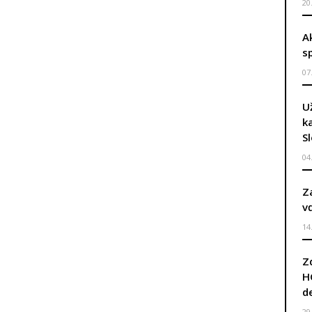
20
A
s
07
U
k
S
04
Z
v
14
Z
H
d
29