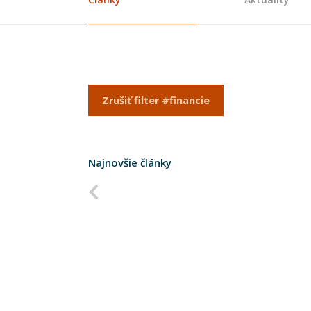
Zrušiť filter #financie
Najnovšie články
Predchádzajúca strana