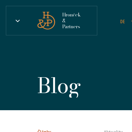
Hronček
&
DE
Partners
Blog
Články
Aktuality