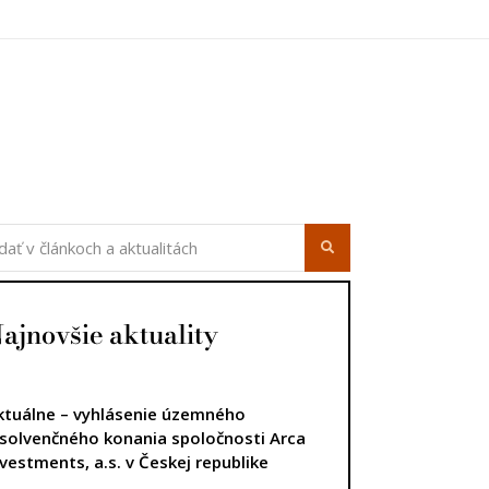
úca strana
ajnovšie aktuality
ktuálne – vyhlásenie územného
nsolvenčného konania spoločnosti Arca
nvestments, a.s. v Českej republike