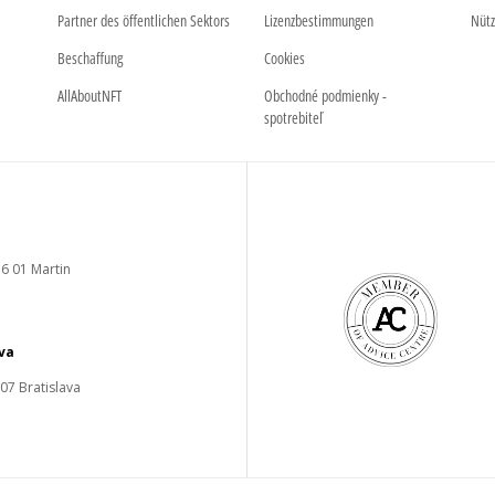
Partner des öffentlichen Sektors
Lizenzbestimmungen
Nütz
Beschaffung
Cookies
AllAboutNFT
Obchodné podmienky -
spotrebiteľ
6 01 Martin
ava
 07 Bratislava