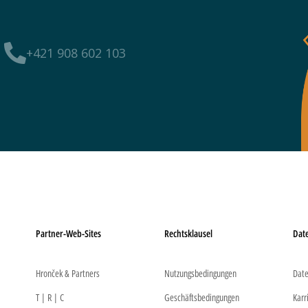
+421 908 602 103
Partner-Web-Sites
Rechtsklausel
Dat
Hronček & Partners
Nutzungsbedingungen
Date
T | R | C
Geschäftsbedingungen
Karr