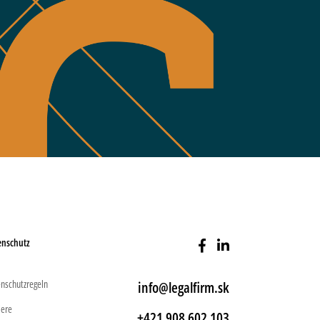
enschutz
nschutzregeln
info@legalfirm.sk
iere
+421 908 602 103