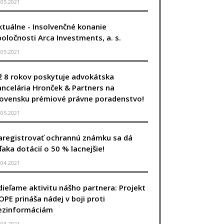
.05.2021
ktuálne - Insolvenčné konanie
poločnosti Arca Investments, a. s.
.05.2021
ž 8 rokov poskytuje advokátska
ancelária Hronček & Partners na
lovensku prémiové právne poradenstvo!
.05.2021
aregistrovať ochrannú známku sa dá
ďaka dotácií o 50 % lacnejšie!
.04.2021
dieľame aktivitu nášho partnera: Projekt
OPE prináša nádej v boji proti
ezinformáciám
.03.2021