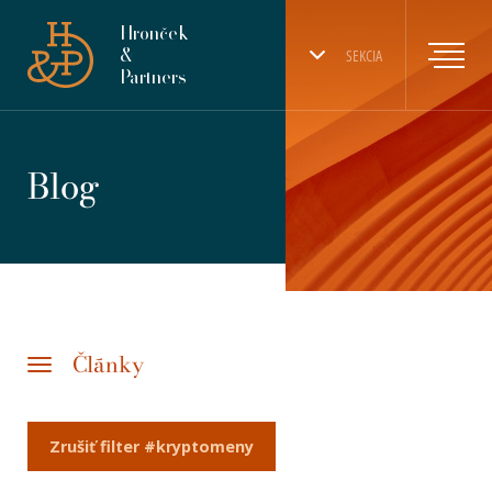
Hronček
&
SEKCIA
Partners
Blog
Články
Zrušiť filter #kryptomeny