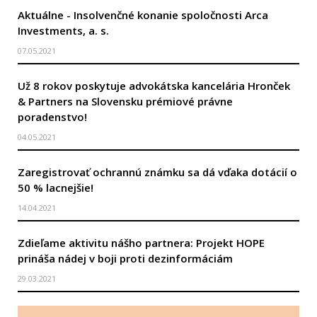
Aktuálne - Insolvenčné konanie spoločnosti Arca
Investments, a. s.
07.05.2021
Už 8 rokov poskytuje advokátska kancelária Hronček
& Partners na Slovensku prémiové právne
poradenstvo!
04.05.2021
Zaregistrovať ochrannú známku sa dá vďaka dotácií o
50 % lacnejšie!
14.04.2021
Zdieľame aktivitu nášho partnera: Projekt HOPE
prináša nádej v boji proti dezinformáciám
29.03.2021