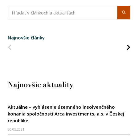
Najnovšie články
Predchádzajúca strana
Na
Najnovšie aktuality
Aktuálne – vyhlásenie územného insolvenčného
konania spoločnosti Arca Investments, a.s. v Českej
republike
20.05.2021