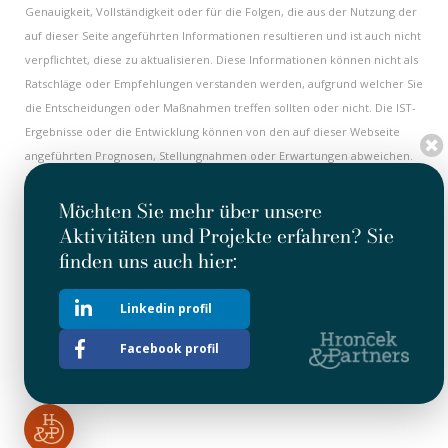
Genauigkeit, Vollständigkeit oder für die Folgen, die aus der Nutzung der
auf dieser Seite angeführten Informationen resultieren und ist auch nicht
verpflichtet, diese zu aktualisieren. Diese Informationen können nicht als
Ratschläge oder Empfehlungen verstanden werden, aufgrund welcher Sie
die Entscheidungen oder Maßnahmen treffen sollten oder nicht. Die IST-
Ergebnisse oder die Entwicklung können von den auf dieser Webseite
angeführten Prognosen, Stellungnahmen oder Erwartungen abweichen.
Einige Informationen auf dieser Internetseite haben einen historischen
Charakter und müssen nicht aktuell sein. Alle historischen Informationen
Möchten Sie mehr über unsere
sind als aktuell am Datum ihrer ersten Veröffentlichung zu halten. Nichts
Aktivitäten und Projekte erfahren? Sie
an dieser Internetseite kann als Herausforderung oder Investitions- oder
finden uns auch hier:
Geschäftsangebot mit Wertpapieren der Gesellschaft ausgelegt werden.
Diese Internetseite enthält auch Hypertext-Verlinkungen auf andere
Linkedin profil
Internetseiten. Die Gesellschaft übernimmt weder die Kontrolle, noch
die Verantwortung für beliebige Informationen oder Stellungnahmen
Facebook profil
angeführt auf anderen Internetseiten.