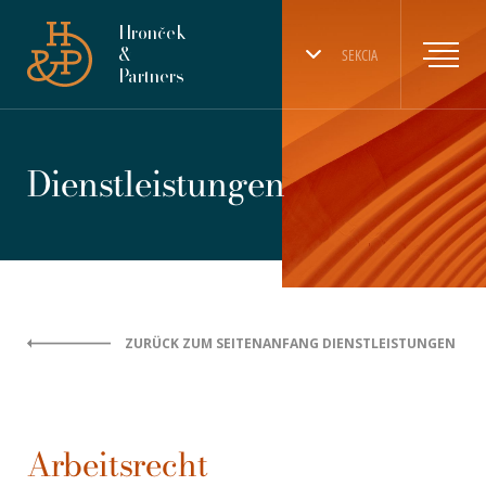
Hronček
&
SEKCIA
Partners
Dienstleistungen
ZURÜCK ZUM SEITENANFANG DIENSTLEISTUNGEN
Arbeitsrecht