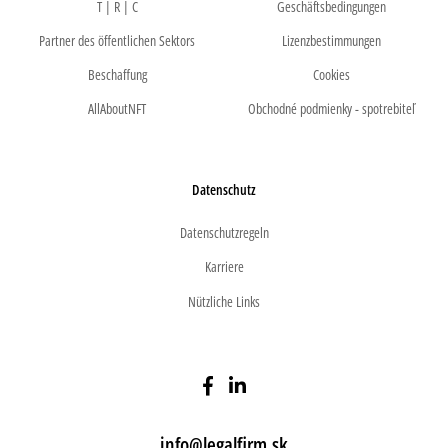
T | R | C
Geschäftsbedingungen
Partner des öffentlichen Sektors
Lizenzbestimmungen
Beschaffung
Cookies
AllAboutNFT
Obchodné podmienky - spotrebiteľ
Datenschutz
Datenschutzregeln
Karriere
Nützliche Links
info@legalfirm.sk