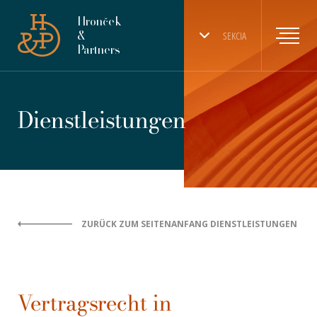
Hronček
&
SEKCIA
Partners
Dienstleistungen
ZURÜCK ZUM SEITENANFANG DIENSTLEISTUNGEN
Vertragsrecht in