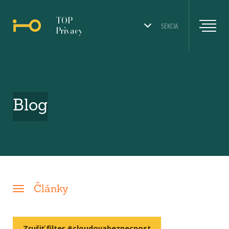
TOP
SEKCIA
Privacy
Blog
Články
Zrušiť filter #cloudovabezpecnost