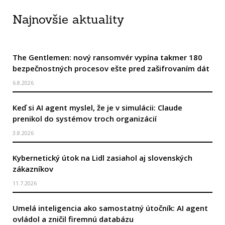
Najnovšie aktuality
The Gentlemen: nový ransomvér vypína takmer 180
bezpečnostných procesov ešte pred zašifrovaním dát
6.8.2026
Keď si AI agent myslel, že je v simulácii: Claude
prenikol do systémov troch organizácií
3.8.2026
Kybernetický útok na Lidl zasiahol aj slovenských
zákazníkov
11.7.2026
Umelá inteligencia ako samostatný útočník: AI agent
ovládol a zničil firemnú databázu