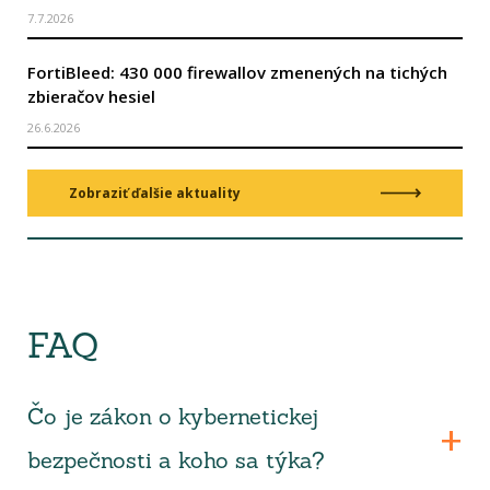
7.7.2026
FortiBleed: 430 000 firewallov zmenených na tichých
zbieračov hesiel
26.6.2026
Zobraziť ďalšie aktuality
FAQ
Čo je zákon o kybernetickej
bezpečnosti a koho sa týka?