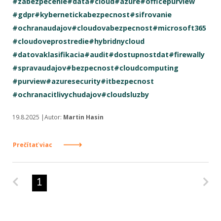
#zabezpecenie
#data
#cloud
#azure
#officepurview
#gdpr
#kybernetickabezpecnost
#sifrovanie
#ochranaudajov
#cloudovabezpecnost
#microsoft365
#cloudoveprostredie
#hybridnycloud
#datovaklasifikacia
#audit
#dostupnostdat
#firewally
#spravaudajov
#bezpecnost
#cloudcomputing
#purview
#azuresecurity
#itbezpecnost
#ochranacitlivychudajov
#cloudsluzby
19.8.2025 |Autor:
Martin Hasin
Prečítať viac
Predchádzajúca strana
Na
1