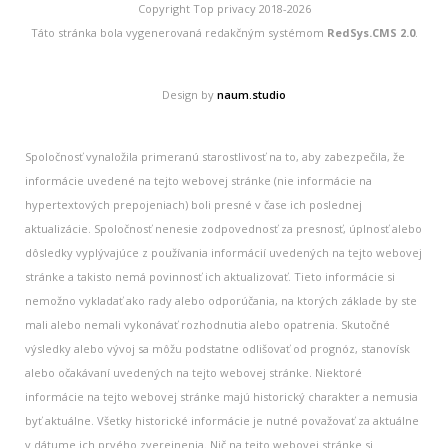
Copyright Top privacy 2018-2026
Táto stránka bola vygenerovaná redakčným systémom
RedSys.CMS 2.0
.
Design by
naum.studio
Spoločnosť vynaložila primeranú starostlivosť na to, aby zabezpečila, že
informácie uvedené na tejto webovej stránke (nie informácie na
hypertextových prepojeniach) boli presné v čase ich poslednej
aktualizácie. Spoločnosť nenesie zodpovednosť za presnosť, úplnosť alebo
dôsledky vyplývajúce z používania informácií uvedených na tejto webovej
stránke a takisto nemá povinnosť ich aktualizovať. Tieto informácie si
nemožno vykladať ako rady alebo odporúčania, na ktorých základe by ste
mali alebo nemali vykonávať rozhodnutia alebo opatrenia. Skutočné
výsledky alebo vývoj sa môžu podstatne odlišovať od prognóz, stanovísk
alebo očakávaní uvedených na tejto webovej stránke. Niektoré
informácie na tejto webovej stránke majú historický charakter a nemusia
byť aktuálne. Všetky historické informácie je nutné považovať za aktuálne
v dátume ich prvého zverejnenia. Nič na tejto webovej stránke si