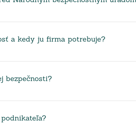
 pred Národným bezpečnostným úrado
sť a kedy ju firma potrebuje?
ej bezpečnosti?
 podnikateľa?