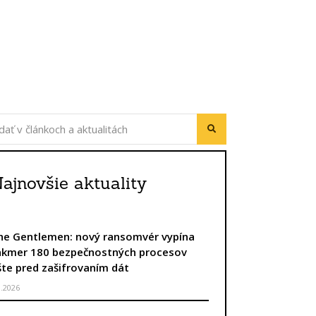
ajnovšie aktuality
he Gentlemen: nový ransomvér vypína
akmer 180 bezpečnostných procesov
šte pred zašifrovaním dát
8.2026