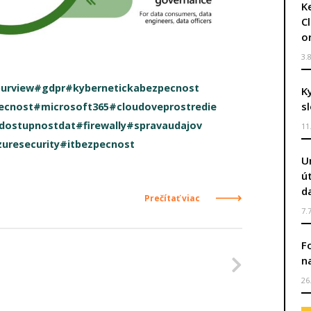
Ke
C
o
3.
purview
#gdpr
#kybernetickabezpecnost
K
s
ecnost
#microsoft365
#cloudoveprostredie
dostupnostdat
#firewally
#spravaudajov
11
uresecurity
#itbezpecnost
U
ú
d
Prečítať viac
7.
F
Nasleduj
n
26