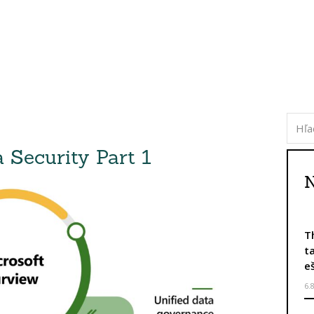
Security Part 1
N
T
t
e
6.