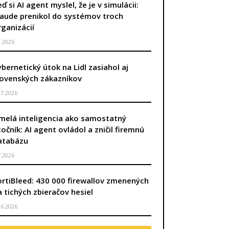
ď si AI agent myslel, že je v simulácii:
laude prenikol do systémov troch
rganizácií
8.2026
ybernetický útok na Lidl zasiahol aj
lovenských zákazníkov
.7.2026
melá inteligencia ako samostatný
točník: AI agent ovládol a zničil firemnú
atabázu
7.2026
ortiBleed: 430 000 firewallov zmenených
úca strana
a tichých zbieračov hesiel
.6.2026