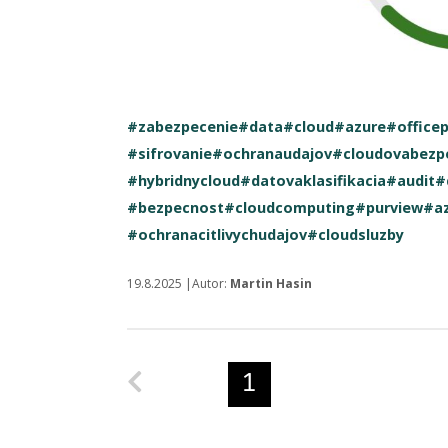
#zabezpecenie
#data
#cloud
#azure
#office
#sifrovanie
#ochranaudajov
#cloudovabezp
#hybridnycloud
#datovaklasifikacia
#audit
#
#bezpecnost
#cloudcomputing
#purview
#az
#ochranacitlivychudajov
#cloudsluzby
19.8.2025 |Autor:
Martin Hasin
Predchádzajúca strana
1