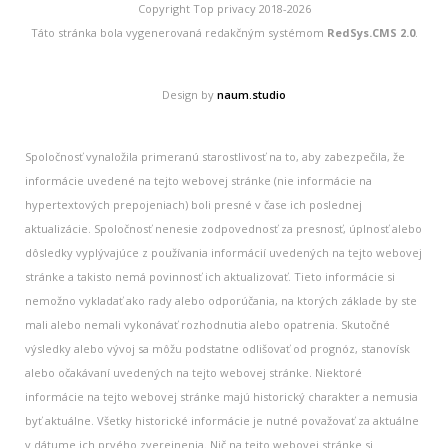
Copyright Top privacy 2018-2026
Táto stránka bola vygenerovaná redakčným systémom
RedSys.CMS 2.0
.
Design by
naum.studio
Spoločnosť vynaložila primeranú starostlivosť na to, aby zabezpečila, že
informácie uvedené na tejto webovej stránke (nie informácie na
hypertextových prepojeniach) boli presné v čase ich poslednej
aktualizácie. Spoločnosť nenesie zodpovednosť za presnosť, úplnosť alebo
dôsledky vyplývajúce z používania informácií uvedených na tejto webovej
stránke a takisto nemá povinnosť ich aktualizovať. Tieto informácie si
nemožno vykladať ako rady alebo odporúčania, na ktorých základe by ste
mali alebo nemali vykonávať rozhodnutia alebo opatrenia. Skutočné
výsledky alebo vývoj sa môžu podstatne odlišovať od prognóz, stanovísk
alebo očakávaní uvedených na tejto webovej stránke. Niektoré
informácie na tejto webovej stránke majú historický charakter a nemusia
byť aktuálne. Všetky historické informácie je nutné považovať za aktuálne
v dátume ich prvého zverejnenia. Nič na tejto webovej stránke si