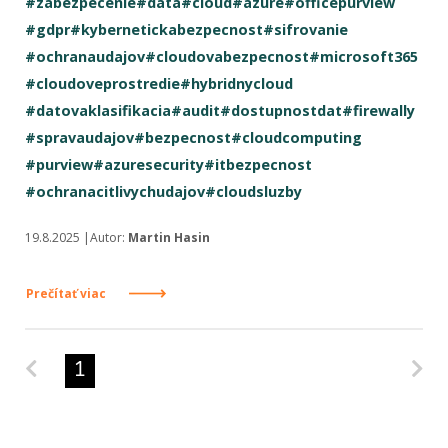
#zabezpecenie
#data
#cloud
#azure
#officepurview
#gdpr
#kybernetickabezpecnost
#sifrovanie
#ochranaudajov
#cloudovabezpecnost
#microsoft365
#cloudoveprostredie
#hybridnycloud
#datovaklasifikacia
#audit
#dostupnostdat
#firewally
#spravaudajov
#bezpecnost
#cloudcomputing
#purview
#azuresecurity
#itbezpecnost
#ochranacitlivychudajov
#cloudsluzby
19.8.2025 |Autor:
Martin Hasin
Prečítať viac
Predchádzajúca strana
Na
1