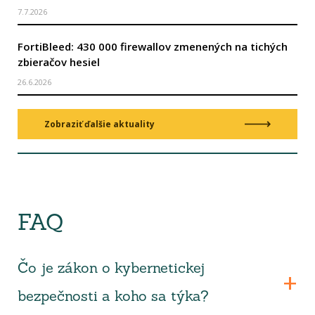
7.7.2026
FortiBleed: 430 000 firewallov zmenených na tichých
zbieračov hesiel
26.6.2026
Zobraziť ďalšie aktuality
FAQ
Čo je zákon o kybernetickej
bezpečnosti a koho sa týka?