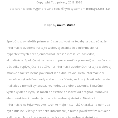
Copyright Top privacy 2018-2026
Táto stránka bola vygenerovaná redakčným systémom
RedSys.CMS 2.0
.
Design by
naum.studio
Spoločnosť vynaložila primeranú starostlivosť na to, aby zabezpečila, že
informácie uvedené na tejto webovej stránke (nie informácie na
hypertextových prepojeniach) boli presné v čase ich poslednej
aktualizácie. Spoločnosť nenesie zodpovednosť za presnosť, úplnosť alebo
dôsledky vyplývajúce z používania informácií uvedených na tejto webovej
stránke a takisto nemá povinnosť ich aktualizovať. Tieto informácie si
nemožno vykladať ako rady alebo odporúčania, na ktorých základe by ste
mali alebo nemali vykonávať rozhodnutia alebo opatrenia. Skutočné
výsledky alebo vývoj sa môžu podstatne odlišovať od prognóz, stanovísk
alebo očakávaní uvedených na tejto webovej stránke. Niektoré
informácie na tejto webovej stránke majú historický charakter a nemusia
byť aktuálne. Všetky historické informácie je nutné považovať za aktuálne
v dátume ich prvého zverejnenia. Nič na tejto webovej stránke si