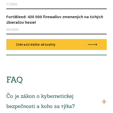
7.7.2026
FortiBleed: 430 000 firewallov zmenených na tichých
zbieračov hesiel
26.6.2026
Zobraziť ďalšie aktuality
FAQ
Čo je zákon o kybernetickej
bezpečnosti a koho sa týka?