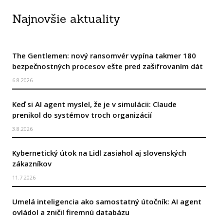
Najnovšie aktuality
The Gentlemen: nový ransomvér vypína takmer 180
bezpečnostných procesov ešte pred zašifrovaním dát
6.8.2026
Keď si AI agent myslel, že je v simulácii: Claude
prenikol do systémov troch organizácií
3.8.2026
Kybernetický útok na Lidl zasiahol aj slovenských
zákazníkov
11.7.2026
Umelá inteligencia ako samostatný útočník: AI agent
ovládol a zničil firemnú databázu