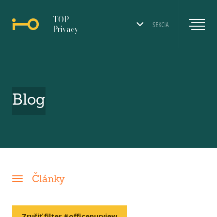
TOP
SEKCIA
Privacy
Blog
Články
Zrušiť filter #officepurview