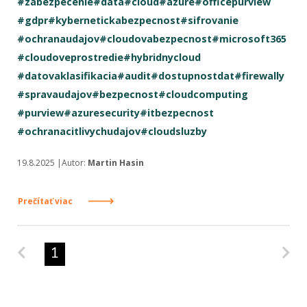
#zabezpecenie
#data
#cloud
#azure
#officepurview
#gdpr
#kybernetickabezpecnost
#sifrovanie
#ochranaudajov
#cloudovabezpecnost
#microsoft365
#cloudoveprostredie
#hybridnycloud
#datovaklasifikacia
#audit
#dostupnostdat
#firewally
#spravaudajov
#bezpecnost
#cloudcomputing
#purview
#azuresecurity
#itbezpecnost
#ochranacitlivychudajov
#cloudsluzby
19.8.2025 |Autor:
Martin Hasin
Prečítať viac
Predchádzajúca strana
Na
1