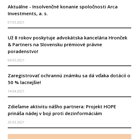
Aktuálne - Insolvenčné konanie spoločnosti Arca
Investments, a. s.
07.05.2021
Už 8 rokov poskytuje advokátska kancelária Hronček
& Partners na Slovensku prémiové právne
poradenstvo!
04.05.2021
Zaregistrovať ochrannú známku sa dá vďaka dotácií o
50 % lacnejšie!
14.04.2021
Zdieľame aktivitu nášho partnera: Projekt HOPE
prináša nádej v boji proti dezinformáciám
29.03.2021