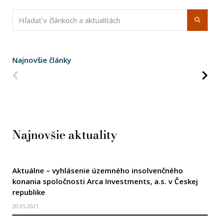
Najnovšie články
Predchádzajúca strana
Na
Najnovšie aktuality
Aktuálne – vyhlásenie územného insolvenčného
konania spoločnosti Arca Investments, a.s. v Českej
republike
20.05.2021