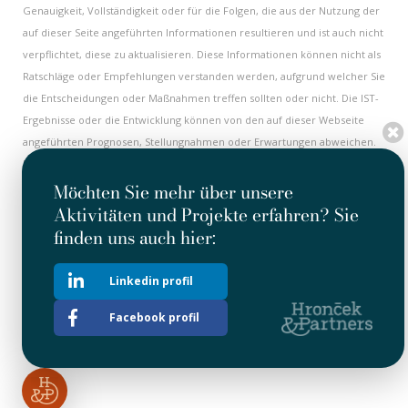
Genauigkeit, Vollständigkeit oder für die Folgen, die aus der Nutzung der
auf dieser Seite angeführten Informationen resultieren und ist auch nicht
verpflichtet, diese zu aktualisieren. Diese Informationen können nicht als
Ratschläge oder Empfehlungen verstanden werden, aufgrund welcher Sie
die Entscheidungen oder Maßnahmen treffen sollten oder nicht. Die IST-
Ergebnisse oder die Entwicklung können von den auf dieser Webseite
angeführten Prognosen, Stellungnahmen oder Erwartungen abweichen.
Einige Informationen auf dieser Internetseite haben einen historischen
Charakter und müssen nicht aktuell sein. Alle historischen Informationen
Möchten Sie mehr über unsere
sind als aktuell am Datum ihrer ersten Veröffentlichung zu halten. Nichts
Aktivitäten und Projekte erfahren? Sie
an dieser Internetseite kann als Herausforderung oder Investitions- oder
finden uns auch hier:
Geschäftsangebot mit Wertpapieren der Gesellschaft ausgelegt werden.
Diese Internetseite enthält auch Hypertext-Verlinkungen auf andere
Linkedin profil
Internetseiten. Die Gesellschaft übernimmt weder die Kontrolle, noch
die Verantwortung für beliebige Informationen oder Stellungnahmen
Facebook profil
angeführt auf anderen Internetseiten.