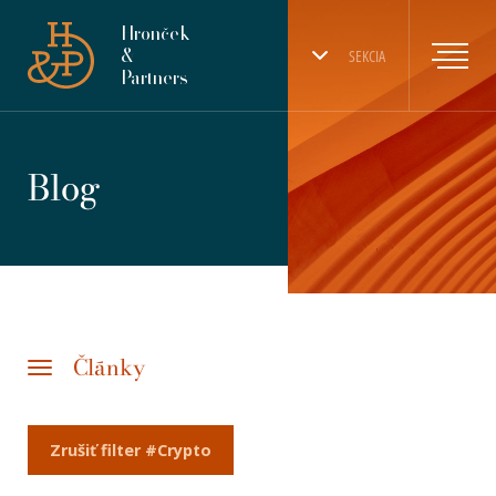
Hronček
&
SEKCIA
Partners
Blog
Články
Zrušiť filter #Crypto