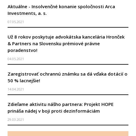
Aktuálne - Insolvenčné konanie spoločnosti Arca
Investments, a. s.
07.05.2021
Už 8 rokov poskytuje advokátska kancelária Hronček
& Partners na Slovensku prémiové právne
poradenstvo!
04.05.2021
Zaregistrovať ochrannú známku sa dá vďaka dotácií o
50 % lacnejšie!
14.04.2021
Zdieľame aktivitu nášho partnera: Projekt HOPE
prináša nádej v boji proti dezinformáciám
29.03.2021