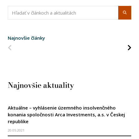
Najnovšie články
Predchádzajúca strana
Na
Najnovšie aktuality
Aktuálne – vyhlásenie územného insolvenčného
konania spoločnosti Arca Investments, a.s. v Českej
republike
20.05.2021