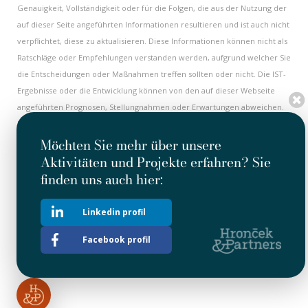
Genauigkeit, Vollständigkeit oder für die Folgen, die aus der Nutzung der
auf dieser Seite angeführten Informationen resultieren und ist auch nicht
verpflichtet, diese zu aktualisieren. Diese Informationen können nicht als
Ratschläge oder Empfehlungen verstanden werden, aufgrund welcher Sie
die Entscheidungen oder Maßnahmen treffen sollten oder nicht. Die IST-
Ergebnisse oder die Entwicklung können von den auf dieser Webseite
angeführten Prognosen, Stellungnahmen oder Erwartungen abweichen.
Einige Informationen auf dieser Internetseite haben einen historischen
Charakter und müssen nicht aktuell sein. Alle historischen Informationen
Möchten Sie mehr über unsere
sind als aktuell am Datum ihrer ersten Veröffentlichung zu halten. Nichts
Aktivitäten und Projekte erfahren? Sie
an dieser Internetseite kann als Herausforderung oder Investitions- oder
finden uns auch hier:
Geschäftsangebot mit Wertpapieren der Gesellschaft ausgelegt werden.
Diese Internetseite enthält auch Hypertext-Verlinkungen auf andere
Linkedin profil
Internetseiten. Die Gesellschaft übernimmt weder die Kontrolle, noch
die Verantwortung für beliebige Informationen oder Stellungnahmen
Facebook profil
angeführt auf anderen Internetseiten.