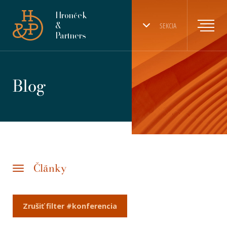
Hronček
&
SEKCIA
Partners
Blog
Články
Zrušiť filter #konferencia