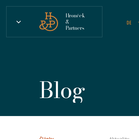
Hronček
&
DE
Partners
Blog
Články
Aktuality