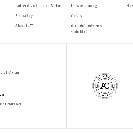
Partner des öffentlichen Sektors
Lizenzbestimmungen
Nütz
Beschaffung
Cookies
AllAboutNFT
Obchodné podmienky -
spotrebiteľ
6 01 Martin
ava
 07 Bratislava