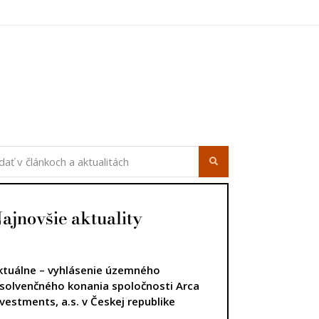
úca strana
ajnovšie aktuality
ktuálne – vyhlásenie územného
nsolvenčného konania spoločnosti Arca
nvestments, a.s. v Českej republike