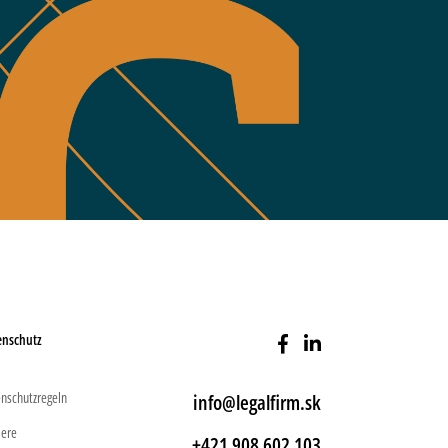
enschutz
nschutzregeln
info@legalfirm.sk
iere
+421 908 602 103