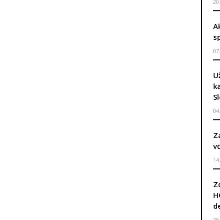
20
A
s
07
U
k
S
04
Z
v
14
Z
H
d
29