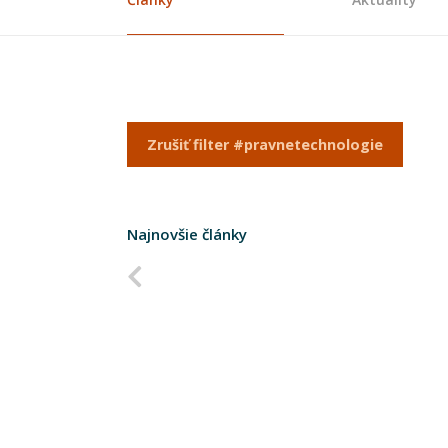
Zrušiť filter #pravnetechnologie
Najnovšie články
Predchádzajúca strana