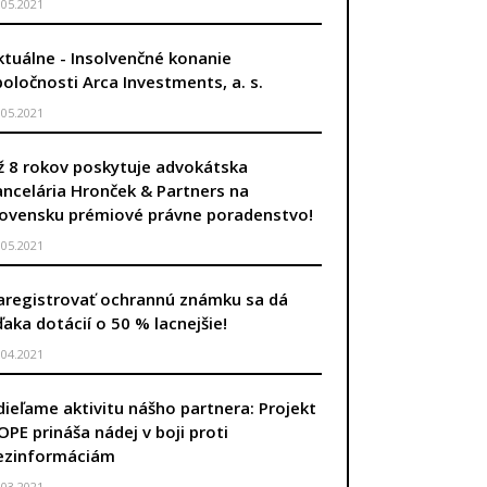
.05.2021
ktuálne - Insolvenčné konanie
poločnosti Arca Investments, a. s.
.05.2021
ž 8 rokov poskytuje advokátska
ancelária Hronček & Partners na
lovensku prémiové právne poradenstvo!
.05.2021
aregistrovať ochrannú známku sa dá
ďaka dotácií o 50 % lacnejšie!
.04.2021
dieľame aktivitu nášho partnera: Projekt
OPE prináša nádej v boji proti
ezinformáciám
.03.2021