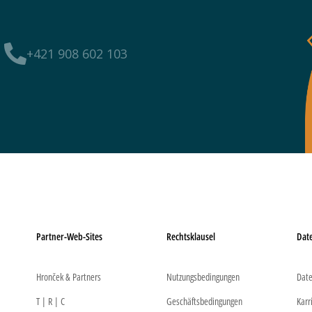
+421 908 602 103
Partner-Web-Sites
Rechtsklausel
Dat
Hronček & Partners
Nutzungsbedingungen
Date
T | R | C
Geschäftsbedingungen
Karr