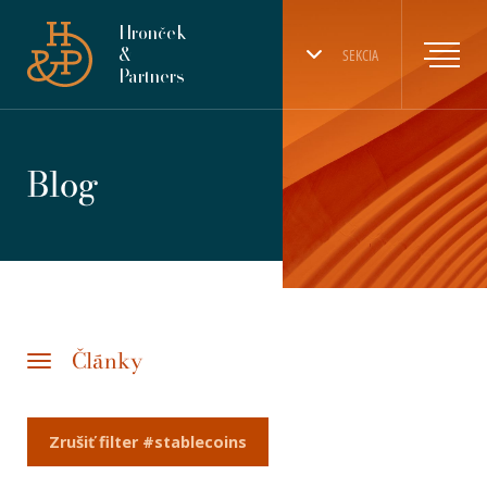
Hronček
&
SEKCIA
Partners
Blog
Články
Zrušiť filter #stablecoins