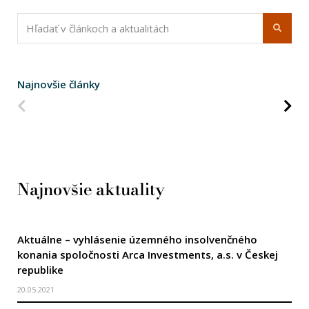
Najnovšie články
Predchádzajúca strana
Na
Najnovšie aktuality
Aktuálne – vyhlásenie územného insolvenčného
konania spoločnosti Arca Investments, a.s. v Českej
republike
20.05.2021