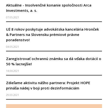
Aktuálne - Insolvenčné konanie spoločnosti Arca
Investments, a. s.
07.05.2021
Už 8 rokov poskytuje advokátska kancelária Hronček
& Partners na Slovensku prémiové právne
poradenstvo!
04.05.2021
Zaregistrovať ochrannú známku sa dá vďaka dotácií o
50 % lacnejšie!
14.04.2021
Zdieľame aktivitu nášho partnera: Projekt HOPE
prináša nádej v boji proti dezinformáciám
29.03.2021